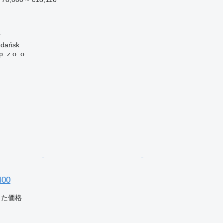
4
ańsk
. z o. o.
400
じた価格