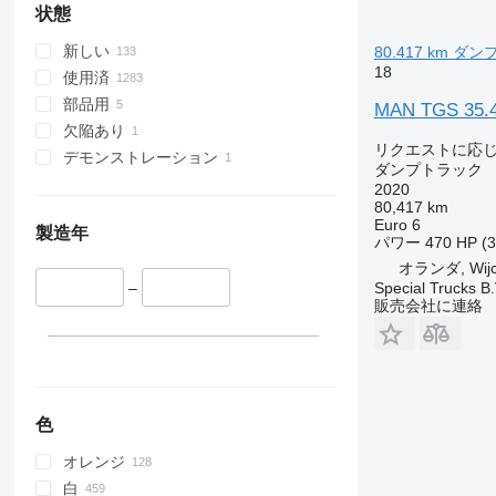
状態
TGS 41.400
TGS 41.420
新しい
80.417 km ダ
TGS 41.430
18
使用済
TGS 41.440
部品用
MAN TGS 35.47
TGS 41.460
欠陥あり
リクエストに応
TGS 41.470
デモンストレーション
ダンプトラック
TGS 41.480
2020
TGS 41.510
80,417 km
Euro 6
TGS 41.520
製造年
パワー
470 HP (
TGS 49.460
オランダ, Wijc
TGS 49.480
Special Trucks B.
–
販売会社に連絡
TGS 50.460
色
オレンジ
白