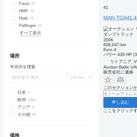
Zetros
Midlum
N-series
TGA 41
TGL 8.220
TGM 18.250
TGS 18.400
TGX 26.440
TGA 18.410
TGA 26.363
TGA 33.430
TGA 35.350
Fassi
41
Premium
S-series
TGL 8.250
TGM 18.280
TGS 18.440
TGX 26.470
TGA 18.430
TGA 26.390
TGA 33.440
TGA 35.360
TGA 41.360
HMF
Terberg
TGL 10.180
TGM 18.290
TGS 18.460
TGX 26.480
TGA 18.440
TGA 26.400
TGA 33.480
TGA 35.390
TGA 41.410
MAN TGA41.4
Hiab
VM
TGL 10.220
TGM 18.320
TGS 18.480
TGX 26.560
TGA 26.410
TGA 35.400
TGA 41.430
Palfinger
￥
TGL 12.180
TGM 18.340
TGS 18.510
TGX 26.580
TGA 26.430
TGA 35.430
TGA 41.440
すべて表示
ダンプトラック
TGL 12.220
TGS 26.320
TGX 28.560
TGA 26.440
TGA 35.440
TGA 41.460
2006
TGL 12.240
TGS 26.360
TGX 35.480
TGA 26.480
TGA 35.480
TGA 41.480
608,047 km
Euro 4
TGL 12.250
TGS 26.400
TGX 35.510
パワー
430 HP (
場所
TGS 26.440
TGX 35.540
リトアニア, Vil
TGS 26.460
半径内を捜索
Auction Baltic U
販売会社に連絡
TGS 26.470
TGS 26.480
このセクション
TGS 26.500
日本
TGS 26.510
欧州
申し込む
TGS 26.540
アジア
ポーランド
TGS 28.360
ここをクリック
その他
ドイツ
トルコ
TGS 28.400
オランダ
ジョージア
ウクライナ
TGS 28.440
ハンガリー
アラブ首長国連邦
チリ
TGS 28.480
価格
ルーマニア