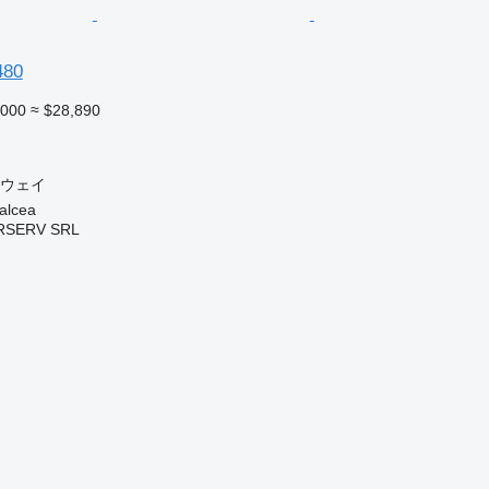
480
,000
≈ $28,890
3ウェイ
lcea
RSERV SRL