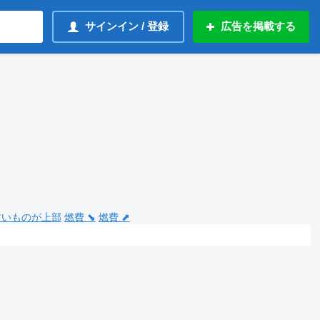
サインイン / 登録
広告を掲載する
 古いものが上部
燃費 ⬊
燃費 ⬈