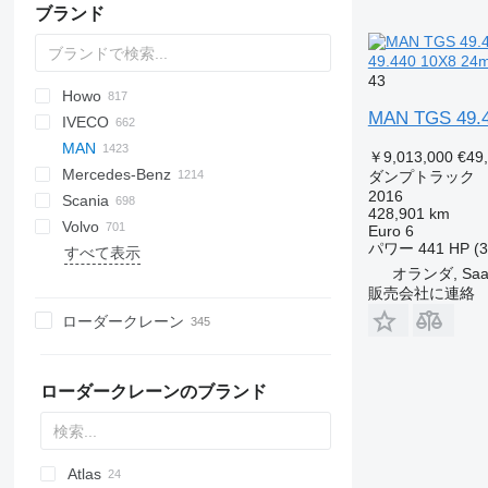
ブランド
49.440 10X8 2
43
Howo
BM
D-series
A series
Tugra
BU
Jumper
AS
Novus
CA
F-series
Ducato
TDK
Alpha
3542D
Auman
Argosy
3309
3507
G series
700
MAN TGS 49.4
IVECO
HD
D series
CF
JH6
Cargo
BJ
M series
Ranger
A-series
H-series
MAN
LF
E-Transit
X series
ZZ
L-series
Daily
4900
CYZ
HFC
9T-1
5511
T-series
T-series
255
BigBody
29 series
￥9,013,000
€49
Mercedes-Benz
XB
E-series
W-series
EuroCargo
ELF
N-Series
6520
256
150 series
F8
5340
Granite
Deutz
ダンプトラック
2016
Scania
XD
L-series
EuroStar
Forward
45142
6510
F90
551605
Actros
Canter
Canter
MT
M-series
Atlas
Movano
Boxer
Porter
C-series
428,901 km
Volvo
XF
LT
Eurotech
M-Series
53215
L2000
Antos
D-series
TREMO
Atleon
D-series
G-series
SKI
F2000
371
E-series
C7H
19S
148
FL
Dyna
4320
Constellation
Euro 6
パワー
441 HP (
すべて表示
Transit
Eurotrakker
NPR
55102
LE
Arocs
Cabstar
D Wide
K-series
F3000
375
G5
26S
163
FM
Hino
Crafter
A-series
DV
DW
XG
555
オランダ, Saas
Magirus
NQR
55111
NL series
Atego
NT
G-series
L-series
H3000
380
G7
32S
815
ToyoAce
B-series
DW
4502
LE 8.220
販売会社に連絡
S-Way
65111
TGA
Axor
K-series
LB
L3000
NX
1491
Jamal
F89
LE 14.220
ローダークレーン
Stralis
65115
TGE
LK
Kerax
P-series
M3000
T5G
Phoenix
FE
TGA 18
T-Way
TGL
MB
Magnum
R-series
X3000
T7H
T-series
FH
TGA 26
TGE 6.160
TGA 18.310
Trakker
TGM
SK
Manager
S-series
X5000
FL
TGA 28
TGE 6.180
TGL 7.150
TGA 18.350
TGA 26.310
ローダークレーンのブランド
Turbostar
TGS
Sprinter
Mascott
T-series
FM
TGA 32
TGL 8.150
TGM 13.250
TGA 18.360
TGA 26.320
TGA 28.430
X-Way
TGX
Unimog
Master
FMX
TGA 33
TGL 8.160
TGM 13.290
TGS 18.320
TGA 18.390
TGA 26.350
TGA 28.440
TGA 32.390
Vario
Midliner
L-series
TGA 35
TGL 8.180
TGM 18.240
TGS 18.360
TGX 18.440
TGA 18.400
TGA 26.360
TGA 33.400
Atlas