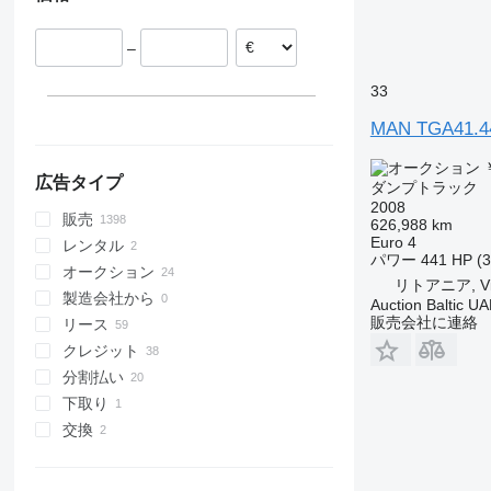
TGS 32.400
リトアニア
TGS 32.420
–
ベルギー
TGS 33.360
チェコ
TGS 33.400
33
すべて表示
TGS 33.440
MAN TGA41.4
TGS 33.480
TGS 35.400
￥
広告タイプ
ダンプトラック
TGS 35.420
2008
TGS 35.430
販売
626,988 km
Euro 4
TGS 35.440
レンタル
パワー
441 HP (
TGS 35.460
オークション
リトアニア, Vil
TGS 35.470
製造会社から
Auction Baltic U
販売会社に連絡
TGS 35.480
リース
TGS 35.500
クレジット
TGS 35.510
分割払い
TGS 35.520
下取り
TGS 35.540
交換
TGS 37.440
TGS 40.400