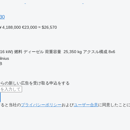
30
4,188,000
€23,000
≈ $26,570
316 kW)
燃料
ディーゼル
荷重容量
25,350 kg
アクスル構成
8x6
nius
AB
からの新しい広告を受け取る申込をする
すると当社の
プライバシーポリシー
および
ユーザー合意
に同意したこと