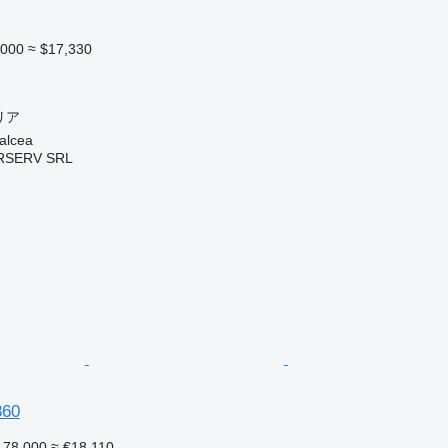
,000
≈ $17,330
リア
lcea
RSERV SRL
360
 78,000
≈ €18,110