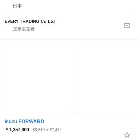
日本
EVERY TRADING Co Ltd
Isuzu FORWARD
￥1,357,000
$8,610
≈ €7,452