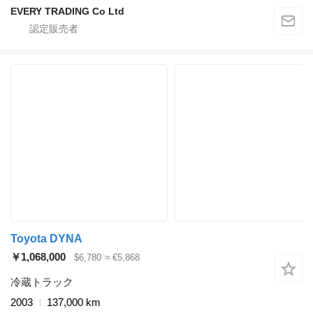
EVERY TRADING Co Ltd
Toyota DYNA
￥1,068,000
$6,780
≈ €5,868
冷蔵トラック
2003
137,000 km