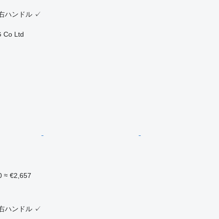
右ハンドル
✓
 Co Ltd
0
≈ €2,657
ク
右ハンドル
✓