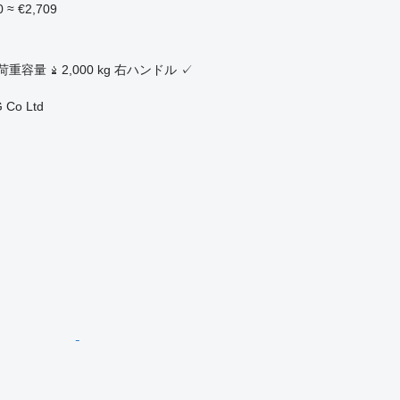
0
≈ €2,709
ク
荷重容量
2,000 kg
右ハンドル
✓
 Co Ltd