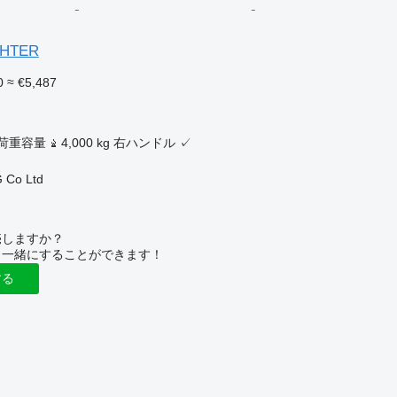
IGHTER
0
≈ €5,487
ク
荷重容量
4,000 kg
右ハンドル
✓
 Co Ltd
売しますか？
と一緒にすることができます！
する