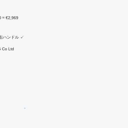
0
≈ €2,969
ク
右ハンドル
✓
 Co Ltd