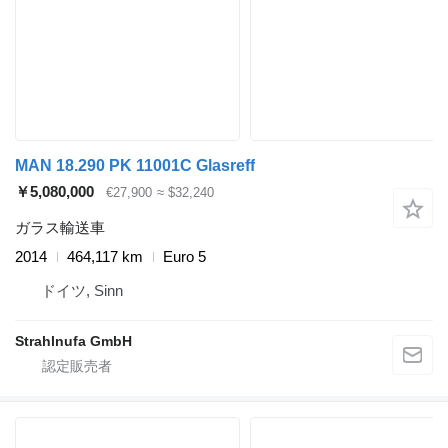
MAN 18.290 PK 11001C Glasreff
￥5,080,000
€27,900
≈ $32,240
ガラス輸送車
2014
464,117 km
Euro 5
ドイツ, Sinn
Strahlnufa GmbH