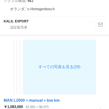
アクスル構成
4x2
オランダ, 's-Hertogenbosch
KALIL EXPORT
MAN L2000 + manual + low km
￥1,083,000
€5,950
≈ $6,875