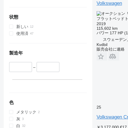
Volkswagen
￥
状態
フラットベッド
2019
新しい
115,602 km
パワー
177 HP (
使用済
スウェーデン, L
Kvdbil
販売会社に連絡
製造年
–
色
25
メタリック
Volkswagen Cr
灰
白
￥3,177,000
€17