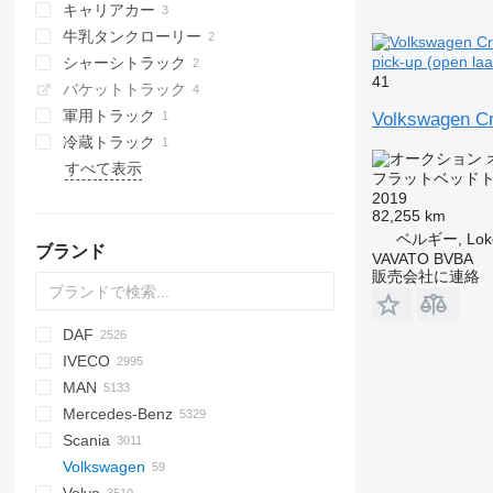
キャリアカー
牛乳タンクローリー
pick-up (ope
シャーシトラック
41
バケットトラック
軍用トラック
Volkswagen Cra
冷蔵トラック
すべて表示
フラットベッド
2019
82,255 km
ベルギー, Lok
ブランド
VAVATO BVBA
販売会社に連絡
DAF
BM
D-series
A series
Tugra
TK
BU
769
C-series
Jumper
IVECO
HD
D series
Jumpy
AS
Maximus
Hijet
Elite
Ram
DFA
EP
SLT
CA
F-series
Ducato
TDK
Alpha
3542D
Auman
Argosy
52
3502
G series
C-series
300
A-series
EX-series
H-series
MAN
CF
Novus
WC
JH6
Cargo
Aumark
FL
3307
3507
M series
500
ZZ
HD-series
L-series
Daily
4300
CYZ
HFC
9T-1
Conquer
5320
T-series
C-series
255
BigBody
SD
S 24
18 series
Defender
Mercedes-Benz
LF
E-Transit
BJ
3309
X series
700
W-series
EuroCargo
4700
ELF
N-Series
5321
T-series
256
29 series
A-series
4371
CS
Deutz
eDeliver
Scania
XB
E-series
3507
Ranger
EuroStar
4900
FVR
5511
6322
110 series
F8
5337
Granite
Actros
Canter
Canter
MT
M-series
Atlas
Movano
335
Boxer
Porter
C-series
Volkswagen
XD
F-series
5312
Eurotech
7400
Forward
6520
6510
150 series
F90
5340
Antos
D-series
TREMO
Atleon
378
D-series
Century
SKI
F2000
371
E-series
C5H
266
L7500
12M18
148
BC
TA
Dyna
375