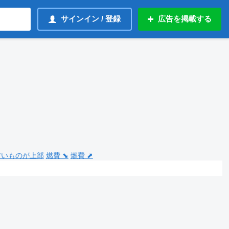
サインイン / 登録
広告を掲載する
 古いものが上部
燃費 ⬊
燃費 ⬈