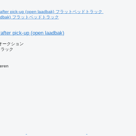
n laadbak) フラットベッドトラック
fter pick-up (open laadbak)
オークション
トラック
eren