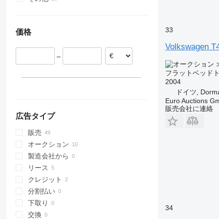
ドイツ
ブラジル
リトアニア
ペルー
33
価格
ハンガリー
チリ
スウェーデン
アルゼンチン
Volkswagen T4
–
チェコ
ルーマニア
フラットベッド
イタリア
2004
ドイツ, Dorm
すべて表示
Euro Auctions G
販売会社に連絡
広告タイプ
販売
オークション
製造会社から
リース
クレジット
分割払い
下取り
34
交換