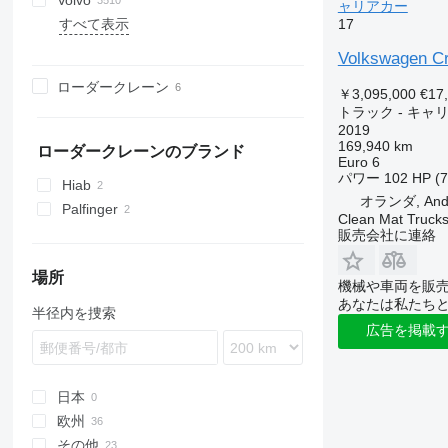
Volvo
XF
Ka
Eurotrakker
7600
M-Series
43101
151 series
KAT
551605
Arocs
Cabstar
567
D Wide
G-series
F3000
375
C7H
LT
18S
163
FL
Hiace
4320
Constellation
ャリアカー
17
すべて表示
XG
L-series
Magirus
WorkStar
NKR
45142
L2000
630305
Atego
NT
G-series
K-series
H3000
380
G5
19S
813
FM
Hino
Crafter
A-series
DV
DW
4900
XG
131
706
YA
LT
S-Way
NMR
53215
LE
Axor
K-series
L-series
L3000
C7H
G7
26S
815
TT
Land Cruiser
Transporter
C
DW
157
Crafter 2.0 TDI
Volkswagen Cra
YHZ
Transit
Stralis
NPR
55102
NL series
C-Class
Kerax
LB
M3000
Max
32S
Jamal
YT
Town Ace
Up
F89
555
Crafter 2.5
ローダークレーン
￥3,095,000
€17
T-Way
NQR
55111
TGA
Econic
Magnum
P-series
X3000
NX
1491
Phoenix
ToyoAce
FE
4331
Crafter 35
トラック - キャ
Trakker
65111
TGE
LAF
Manager
R-series
X5000
T5G
T-series
FH
4502
Crafter 50
2019
Turbo Daily
65115
TGL
LK
Mascott
S-series
X6000
T7H
FL
433362
169,940 km
ローダークレーンのブランド
Euro 6
Turbostar
TGM
MB
Master
T-series
FM
パワー
102 HP (
Hiab
X-Way
TGS
S-Class
Maxity
FMX
オランダ, Ande
Palfinger
TGX
SK
Midliner
L-series
Clean Mat Truck
販売会社に連絡
Sprinter
Midlum
N-series
Unimog
Premium
PL
場所
機械や車両を販
V-Class
T-series
S-series
あなたは私たち
Vario
TRM
Terberg
半径内を捜索
広告を掲載
Zetros
VM
eActros
日本
欧州
その他
オランダ