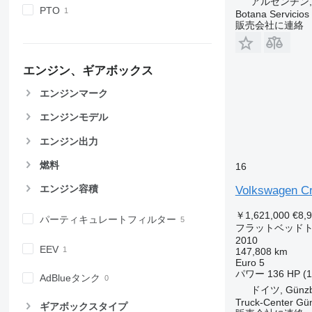
アルゼンチン, J
PTO
Botana Servicios
販売会社に連絡
エンジン、ギアボックス
エンジンマーク
エンジンモデル
エンジン出力
燃料
16
エンジン容積
Volkswagen Cr
￥1,621,000
€8,
パーティキュレートフィルター
フラットベッド
2010
EEV
147,808 km
Euro 5
パワー
136 HP (
AdBlueタンク
ドイツ, Günzb
Truck-Center G
ギアボックスタイプ