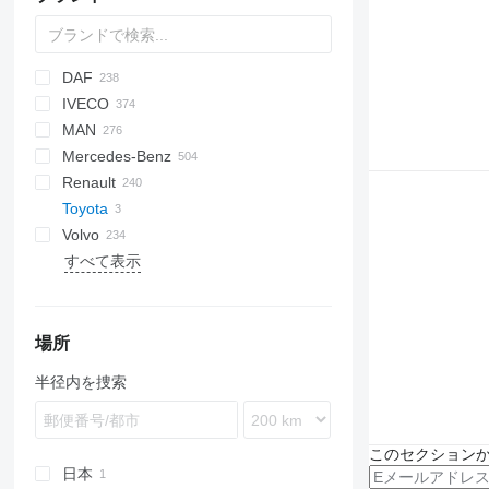
DAF
D series
Jumpy
IVECO
AS
Ducato
Cargo
Auman
Ranger
HD-series
MAN
CF
BJ
Daily
ELF
SD
18 series
Mercedes-Benz
LF
EuroCargo
Forward
29 series
LE
Renault
XD
Eurotech
NPR
NL series
Actros
Canter
Canter
Atleon
Boxer
Toyota
XF
S-Way
TGA
Antos
Cabstar
D-series
G-series
X5000
Volvo
XG
Stralis
TGE
Arocs
NT
D Wide
L-series
X6000
Dyna
すべて表示
TGL
Atego
Mascott
LB
Land Cruiser
FE
TGM
Axor
Master
P-series
FH
TGS
C-Class
Midliner
R-series
FL
TGX
Sprinter
Midlum
S-series
FM
場所
V-Class
Premium
T-series
FMX
半径内を捜索
Vario
T-series
L-series
eActros
このセクション
日本