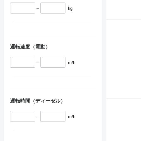
–
kg
運転速度（電動）
–
m/h
運転時間（ディーゼル）
–
m/h