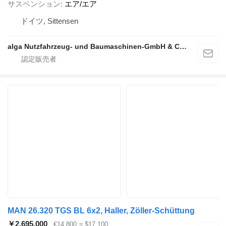
サスペンション
エア/エア
ドイツ, Sittensen
alga Nutzfahrzeug- und Baumaschinen-GmbH & Co. KG
MAN 26.320 TGS BL 6x2, Haller, Zöller-Schüttung
￥2,695,000
€14,800
≈ $17,100