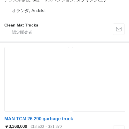
オランダ, Andelst
Clean Mat Trucks
MAN TGM 26.290 garbage truck
￥3,368,000
€18,500
≈ $21,370