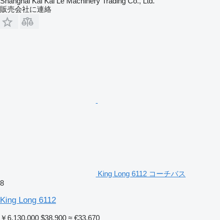
Shanghai Kai Kai Le Machinery Trading Co., Ltd.
販売会社に連絡
King Long 6112 コーチバス
8
King Long 6112
￥6,130,000
$38,900
≈ €33,670