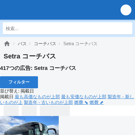
バス
コーチバス
Setra コーチバス
Setra コーチバス
417つの広告:
Setra コーチバス
フィルター
並び替え
:
掲載日
掲載日
最も高価なものが上部
最も安価なものが上部
製造年 - 新し
いものが上
製造年 - 古いものが上部
燃費 ⬊
燃費 ⬈