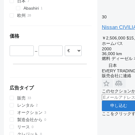
日本
Abashiri
欧州
30
ノルウェー
Nissan CIVILI
ポーランド
価格
イタリア
￥2,506,000
$15
ホームバス
ハンガリー
2000
–
フランス
36,000 km
燃料
ディーゼル
ドイツ
日本
エストニア
EVERY TRADING
チェコ
販売会社に連絡
すべて表示
広告タイプ
このセクション
販売
レンタル
申し込む
オークション
ここをクリック
製造会社から
リース
クレジット