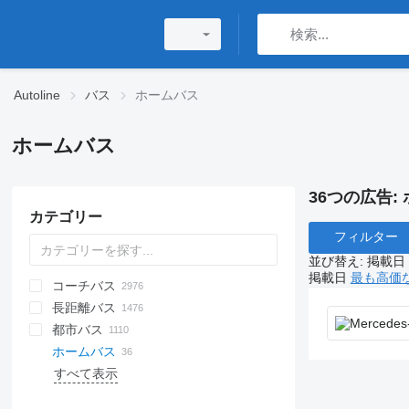
Autoline
バス
ホームバス
ホームバス
36つの広告:
カテゴリー
フィルター
並び替え
:
掲載日
掲載日
最も高価
コーチバス
長距離バス
都市バス
ホームバス
すべて表示