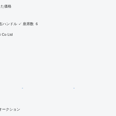
じた価格
右ハンドル
✓
座席数
6
 Co Ltd
オークション