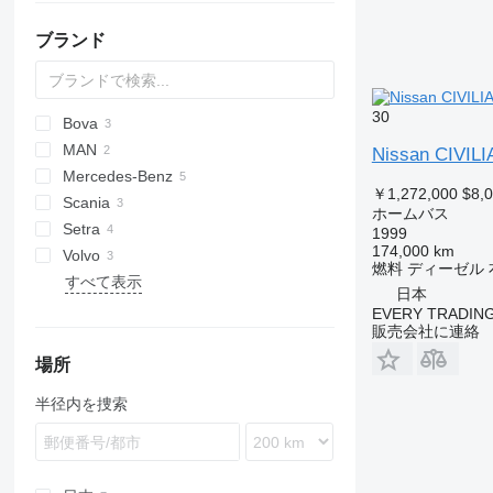
ブランド
30
Bova
MAN
Futura
E-series
Liesse
Nissan CIVILI
Mercedes-Benz
￥1,272,000
$8,
Scania
Actros
Transliner
Civilian
ホームバス
Setra
Sprinter
Carrus
1999
174,000 km
Volvo
K-series
S-series
Coaster
燃料
ディーゼル
すべて表示
L-series
SG
B-series
日本
EVERY TRADING
販売会社に連絡
場所
半径内を捜索