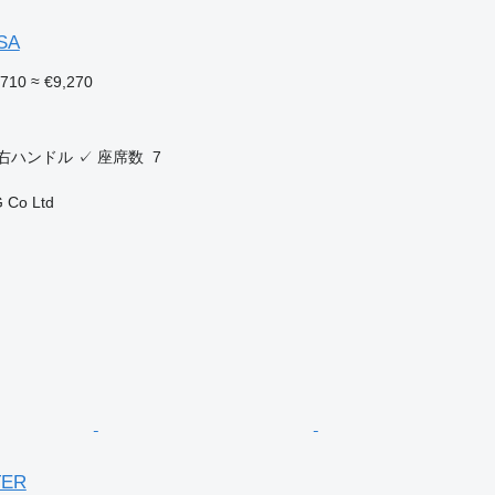
OSA
,710
≈ €9,270
右ハンドル
✓
座席数
7
 Co Ltd
TER