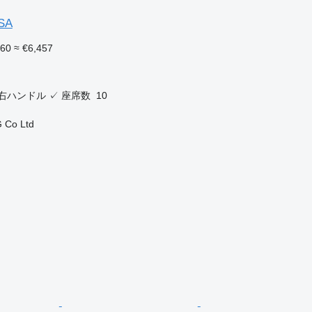
OSA
460
≈ €6,457
右ハンドル
✓
座席数
10
 Co Ltd