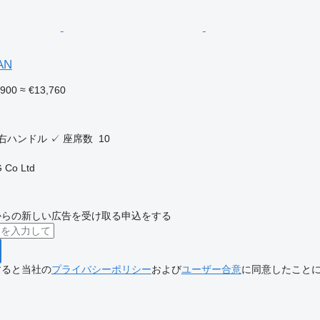
AN
,900
≈ €13,760
右ハンドル
✓
座席数
10
 Co Ltd
からの新しい広告を受け取る申込をする
すると当社の
プライバシーポリシー
および
ユーザー合意
に同意したこと