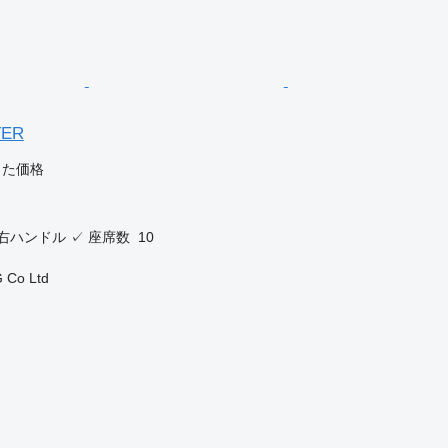
TER
じた価格
右ハンドル
✓
座席数
10
 Co Ltd