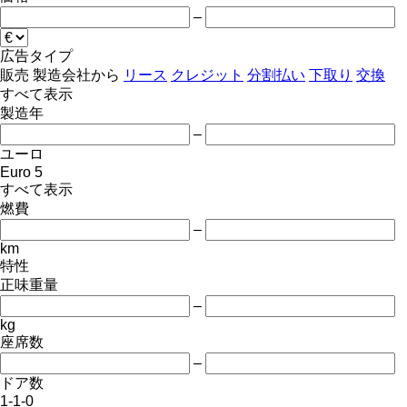
–
広告タイプ
販売
製造会社から
リース
クレジット
分割払い
下取り
交換
すべて表示
製造年
–
ユーロ
Euro 5
すべて表示
燃費
–
km
特性
正味重量
–
kg
座席数
–
ドア数
1-1-0