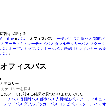
広告を掲載する
Autoline
»
バス
»
オフィスバス
コーチバス
長距離バス
都市バ
ス
アーティキュレーテッドバス
ダブルデッカーバス
スクール
バス
オープントップバス
ホームバス
観光用トレインカー
医療
バス
»
オフィスバス
カテゴリー
このクエリに対する結果が見つかりませんでした
コーチバス
長距離バス
都市バス
人員輸送バン
アーティキュレ
ーテッドバス
ダブルデッカーバス
コンビバン
スクールバス
オ