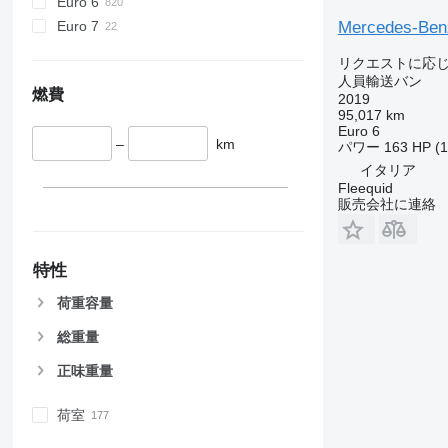
Euro 6
Euro 7
Mercedes-Benz
リクエストに応
人員輸送バン
燃費
2019
95,017 km
Euro 6
–
km
パワー
163 HP (
イタリア
Fleequid
販売会社に連絡
特性
荷重容量
総重量
正味重量
荷室