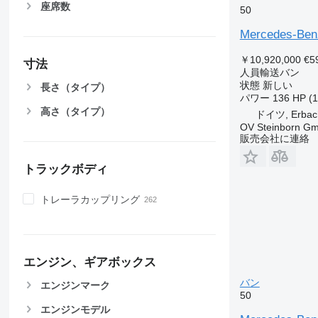
座席数
50
Mercedes-Benz 
￥10,920,000
€5
寸法
人員輸送バン
状態
新しい
長さ（タイプ）
パワー
136 HP (
高さ（タイプ）
ドイツ, Erbac
OV Steinborn G
販売会社に連絡
トラックボディ
トレーラカップリング
エンジン、ギアボックス
バン
エンジンマーク
50
エンジンモデル