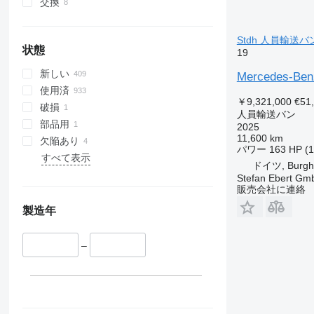
交換
Stdh 人員輸送バ
状態
19
新しい
Mercedes-Benz
使用済
￥9,321,000
€51
破損
人員輸送バン
部品用
2025
11,600 km
欠陥あり
パワー
163 HP (
すべて表示
ドイツ, Burgh
Stefan Ebert Gmb
販売会社に連絡
製造年
–