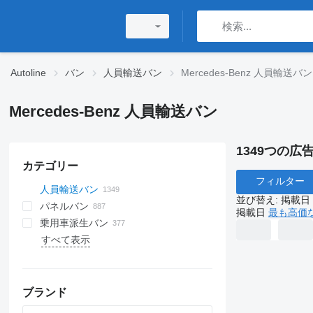
Autoline
バン
人員輸送バン
Mercedes-Benz 人員輸送バン
Mercedes-Benz 人員輸送バン
1349つの広告
カテゴリー
フィルター
人員輸送バン
並び替え
:
掲載日
パネルバン
掲載日
最も高価
乗用車派生バン
すべて表示
ブランド