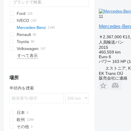
Ford
Express
Jumper
Ducato
11
IVECO
Jumpy
Scudo
E-series
32213
Liesse
H-series
Mercedes-Benz
Mercedes-Benz
L-series
Daily
Daily
TGE
eDeliver
Renault
Tourneo
Ferqui Sunrise
Citaro
D-series
Caravan
Combo
Boxer
￥2,367,000
€13
Toyota
Transit
Mago
EQV
Civilian
Movano
Expert
Master
S-series
人員輸送バン
2015
Volkswagen
Mobi
MB
Interstar
Vivaro
Partner
T-series
Alphard
2206
EQV 300
460,559 km
すべて表示
Rapido
O-series
NV
Zafira
Traveller
Trafic
Coaster
California
Euro 6
パワー
163 HP (
Wing
Spica
Primastar
Hiace
Caravelle
エストニア, Ki
Sprinter
Serena
Noah
Crafter
EK Trans OÜ
Travego
Proace
LT
Sprinter 213
場所
販売会社に連絡
V-Class
Verso
Multivan
Sprinter 214
半径内を捜索
Vario
Voxy
Transporter
Sprinter 311
V220
Viano
Sprinter 312
V250
Vario 813
Vito
Sprinter 313
V300
Vario 814
Viano 3.0
eSprinter
Sprinter 314
Vario 815
Vito 111
日本
eVito
Sprinter 315
Vito 113
欧州
Sprinter 316
Vito 114
その他
ポーランド