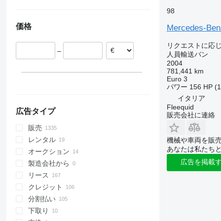
Sprinter 317
Vito 115
ドイツ
アルゼンチン
98
Sprinter 319
Vito 116
デンマーク
ウクライナ
価格
Sprinter 413
Vito 119
Mercedes-Benz
ルーマニア
Sprinter 417
Vito Tourer
リトアニア
リクエストに応
Sprinter 419
–
イタリア
人員輸送バン
Sprinter 511
2004
オランダ
781,441 km
Sprinter 513
チェコ
Euro 3
Sprinter 514
パワー
156 HP (
すべて表示
Sprinter 515
イタリア
Fleequid
Sprinter 516
広告タイプ
販売会社に連絡
Sprinter 517
販売
Sprinter 518
レンタル
機械や車両を販
Sprinter 519
あなたは私たち
オークション
Sprinter 616
広告を掲載
製造会社から
Sprinter 906
リース
Sprinter City
クレジット
Sprinter City 45
分割払い
Sprinter City 65
下取り
Sprinter City 77