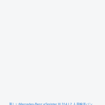
新しいMercedes-Benz eSprinter III 314 L2 人員輸送バン