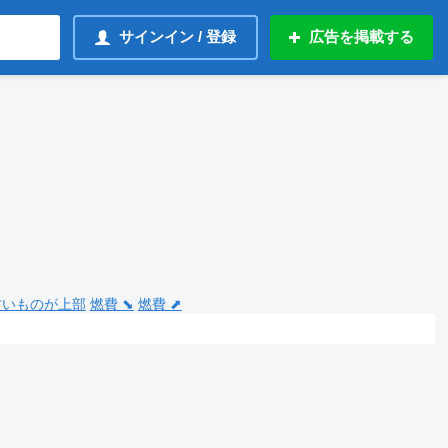
サインイン / 登録
広告を掲載する
 古いものが上部
燃費 ⬊
燃費 ⬈