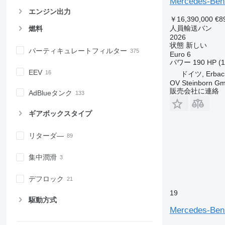
Mercedes-Benz
エンジン出力
￥16,390,000
€8
人員輸送バン
燃料
2026
状態
新しい
パーティキュレートフィルター
Euro 6
パワー
190 HP (
EEV
ドイツ, Erbac
OV Steinborn G
販売会社に連絡
AdBlueタンク
ギアボックスタイプ
リターダ―
集中潤滑
デフロック
19
駆動方式
Mercedes-Benz