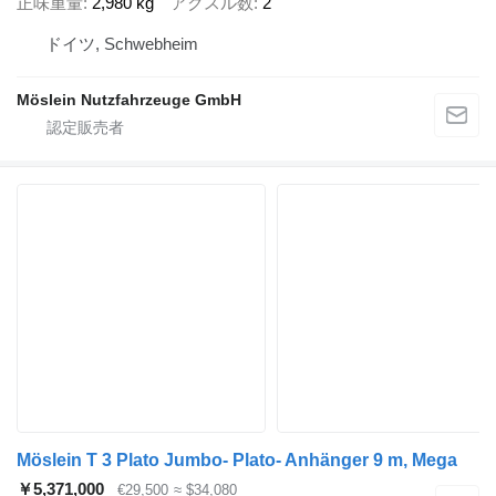
正味重量
2,980 kg
アクスル数
2
ドイツ, Schwebheim
Möslein Nutzfahrzeuge GmbH
Möslein T 3 Plato Jumbo- Plato- Anhänger 9 m, Mega
￥5,371,000
€29,500
≈ $34,080