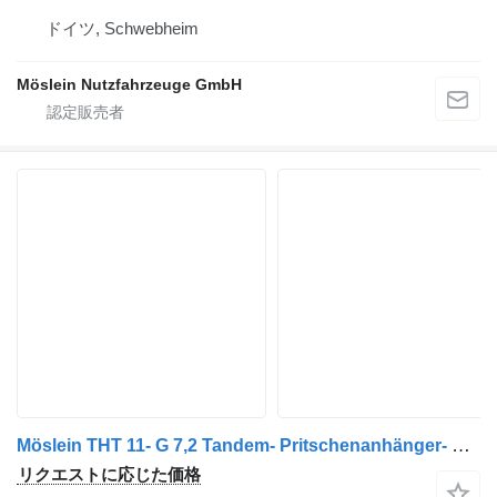
ドイツ, Schwebheim
Möslein Nutzfahrzeuge GmbH
Möslein THT 11- G 7,2 Tandem- Pritschenanhänger- Tieflader
リクエストに応じた価格