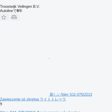
Troostwijk Veilingen B.V.
Autolineで
8
年
新しいStim S11-075/2213
Zawieszenie oś skrętna ライトトレーラ
9