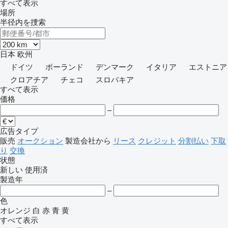
すべて表示
場所
半径内を捜索
日本
欧州
ドイツ
ポーランド
デンマーク
イタリア
エストニア
クロアチア
チェコ
スロバキア
すべて表示
価格
–
広告タイプ
販売
オークション
製造会社から
リース
クレジット
分割払い
下取
り
交換
状態
新しい
使用済
製造年
–
色
オレンジ
白
赤
青
黄
すべて表示