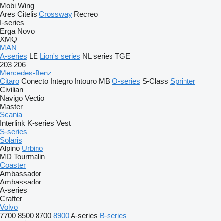
Mobi
Wing
Ares
Citelis
Crossway
Recreo
I-series
Erga
Novo
XMQ
MAN
A-series
LE
Lion's series
NL series
TGE
203
206
Mercedes-Benz
Citaro
Conecto
Integro
Intouro
MB
O-series
S-Class
Sprinter
Civilian
Navigo
Vectio
Master
Scania
Interlink
K-series
Vest
S-series
Solaris
Alpino
Urbino
MD
Tourmalin
Coaster
Ambassador
Ambassador
A-series
Crafter
Volvo
7700
8500
8700
8900
A-series
B-series