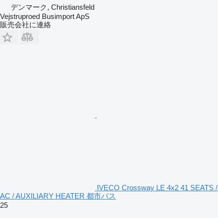
デンマーク, Christiansfeld
Vejstruproed Busimport ApS
販売会社に連絡
IVECO Crossway LE 4x2 41 SEATS /
AC / AUXILIARY HEATER 都市バス
25