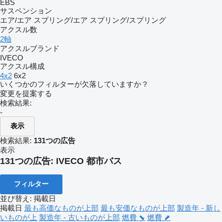
EBS
サスペンション
エア/エア
スプリング/エア
スプリング/スプリング
アクスル数
2軸
アクスルブランド
IVECO
アクスル構成
4x2
6x2
いくつかのフィルターが欠落していますか？
変更を提案する
検索結果:
-
表示
検索結果:
131つの広告
表示
131つの広告:
IVECO 都市バス
フィルター
並び替え
:
掲載日
掲載日
最も高価なものが上部
最も安価なものが上部
製造年 - 新し
いものが上
製造年 - 古いものが上部
燃費 ⬊
燃費 ⬈