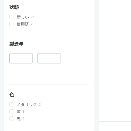
状態
新しい
使用済
製造年
–
色
メタリック
灰
黒