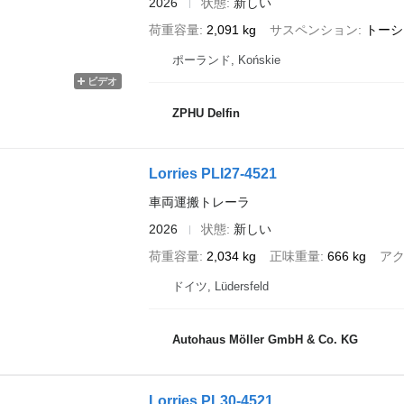
2026
状態
新しい
荷重容量
2,091 kg
サスペンション
トーシ
ポーランド, Końskie
ビデオ
ZPHU Delfin
Lorries PLI27-4521
車両運搬トレーラ
2026
状態
新しい
荷重容量
2,034 kg
正味重量
666 kg
ア
ドイツ, Lüdersfeld
Autohaus Möller GmbH & Co. KG
Lorries PL30-4521