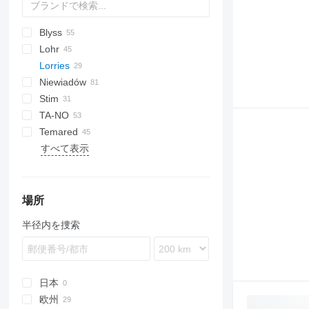
Blyss
Lohr
Jupiter
A Transporter
Lorries
Race Transporter
Eurolohr
Niewiadów
T Transporter
Maxilohr
Stim
N-series
Pegasus
TA-NO
Temared
Formula
すべて表示
Trio
Car Flat
Uno
Universal
場所
半径内を捜索
日本
欧州