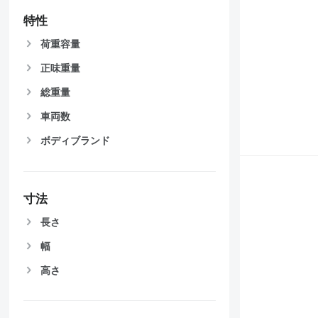
特性
荷重容量
正味重量
総重量
車両数
ボディブランド
寸法
長さ
幅
高さ