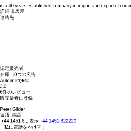
is a 40 years established company in import and export of comm
詳細
非表示
連絡先
認定販売者
在庫:
10つの広告
Autolineで
9
年
3.0
6件のレビュー
販売業者に登録
Peter Gilder
言語:
英語
+44 1451 8...
表示
+44 1451 822220
私に電話をかけ直す