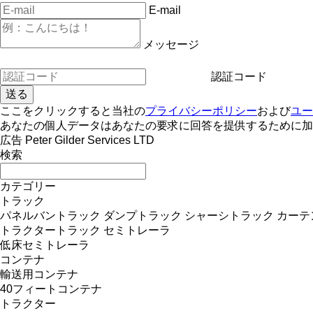
E-mail
メッセージ
認証コード
ここをクリックすると当社の
プライバシーポリシー
および
ユー
あなたの個人データはあなたの要求に回答を提供するために加
広告 Peter Gilder Services LTD
検索
カテゴリー
トラック
パネルバントラック
ダンプトラック
シャーシトラック
カーテ
トラクタートラック
セミトレーラ
低床セミトレーラ
コンテナ
輸送用コンテナ
40フィートコンテナ
トラクター