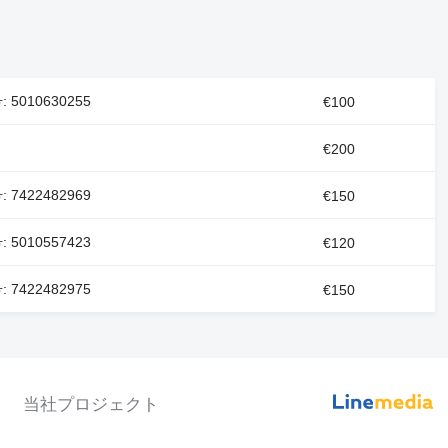
 5010630255
€100
€200
 7422482969
€150
 5010557423
€120
 7422482975
€150
当社プロジェクト