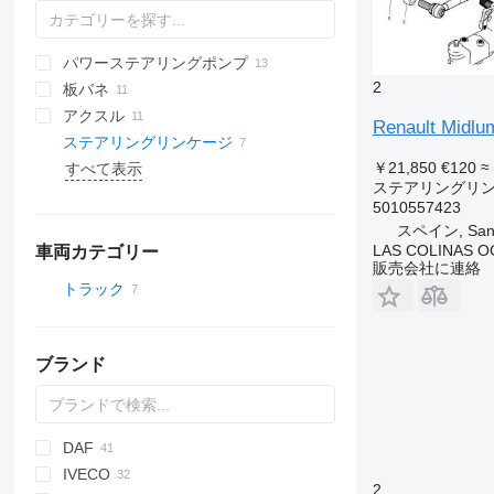
パワーステアリングポンプ
2
板バネ
アクスル
Renault M
ステアリングリンケージ
￥21,850
€120
≈
すべて表示
ステアリングリ
5010557423
スペイン, Sant 
LAS COLINAS OC
車両カテゴリー
販売会社に連絡
トラック
ブランド
DAF
IVECO
CF
F-MAX
2