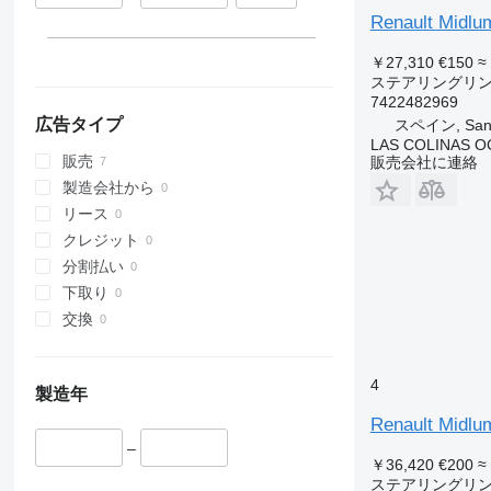
Renault M
￥27,310
€150
≈
ステアリングリ
7422482969
広告タイプ
スペイン, Sant 
LAS COLINAS OC
販売
販売会社に連絡
製造会社から
リース
クレジット
分割払い
下取り
交換
4
製造年
Renault 
–
￥36,420
€200
≈
ステアリングリ