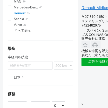
MAN
LF
EuroCargo
Mercedes-Benz
XF
EuroStar
F90
Renault M
Renault
Eurotech
L2000
A-Class
Canter
Atleon
￥27,310
€150
≈
Scania
Eurotrakker
TGA
Actros
Cabstar
Kerax
Kaiser
ステアリングリ
Volvo
Stralis
TGL
Antos
Magnum
R-series
7422482975
スペイン, Sant 
すべて表示
Trakker
TGM
Arocs
Midlum
FH
LAS COLINAS OC
TGS
Atego
Premium
FL
販売会社に連絡
TGX
Axor
FM
Econic
FMX
場所
機械や車両を販
MB
G-series
あなたは私たち
半径内を捜索
Sprinter
L-series
広告を掲載
VNL
日本
価格
2
–