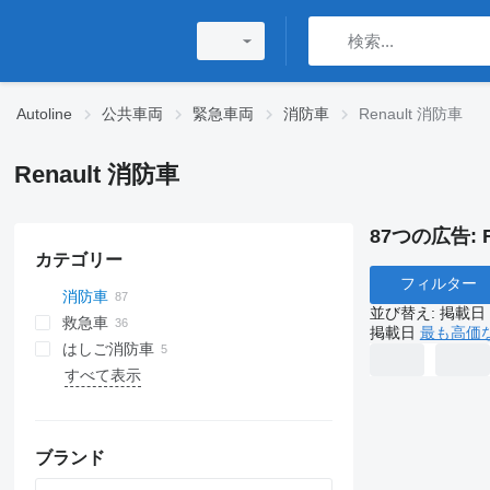
Autoline
公共車両
緊急車両
消防車
Renault 消防車
Renault 消防車
87つの広告:
カテゴリー
フィルター
消防車
並び替え
:
掲載日
救急車
掲載日
最も高価
はしご消防車
すべて表示
ブランド