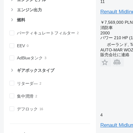
11
エンジン出力
Renault Midli
燃料
￥7,569,000
PLN
消防車
2000
パーティキュレートフィルター
パワー
210 HP (
ポーランド, To
EEV
AUTO-MAR WOZ
販売会社に連絡
AdBlueタンク
ギアボックスタイプ
リターダ―
集中潤滑
デフロック
4
Renault Midlu