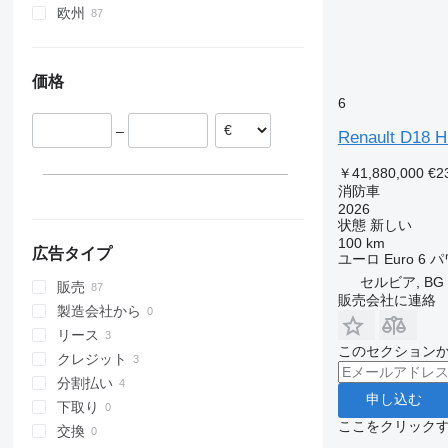
欧州
ポーランド
ポルトガル
価格
オランダ
6
ドイツ
–
ベルギー
Renault D18 
フランス
￥41,880,000
€2
スイス
消防車
チェコ
2026
状態
新しい
すべて表示
100 km
広告タイプ
ユーロ
Euro 6
パ
セルビア, BG
販売
販売会社に連絡
製造会社から
リース
このセクション
クレジット
分割払い
申し込む
下取り
ここをクリック
交換