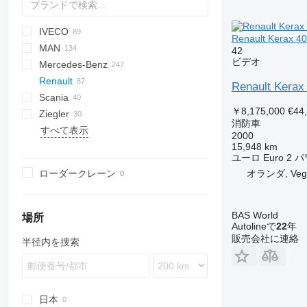
IVECO
A series
Jumper
CF
Ducato
F-series
FL
HD-series
L-series
Renault Kerax 4
MAN
LF
Ranger
W-series
Daily
PayStar
ELF
42
ビデオ
Mercedes-Benz
Transit
EuroCargo
FVR
KAT
5336
Renault
Eurofire
L2000
Actros
Canter
Atlas
Movano
Boxer
Renault Kerax
Scania
Magirus
LE
Atego
D-series
￥8,175,000
€44
Ziegler
T-Way
TGA
Axor
G-series
L-series
13S23
815
Dyna
4320
Crafter
FL
131
D 14
消防車
すべて表示
TGE
Econic
Kerax
P-series
1491
T-series
Hilux
LT
FM
D 16
G230
2000
15,948 km
TGL
LAF
Manager
R-series
Land Cruiser
Transporter
N-series
D 18
G340
Kerax 260
ユーロ
Euro 2
パ
TGM
LK
Mascott
S-series
Up
Kerax 320
ローダークレーン
オランダ, Veg
TGS
SK
Master
T-series
Kerax 400
Mascott 160
Sprinter
Midliner
Kerax 410
Master 2.3
Unimog
Midlum
Master 2.5
Midliner 210
BAS World
場所
Autolineで
22
年
Vario
Premium
Midlum 150
販売会社に連絡
半径内を捜索
Midlum 210
Premium 260
Midlum 220
Midlum 270
Midlum 280
日本