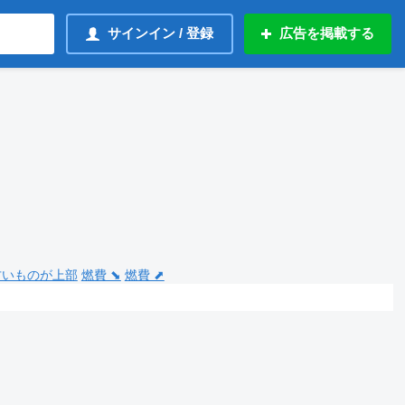
サインイン / 登録
広告を掲載する
 古いものが上部
燃費 ⬊
燃費 ⬈