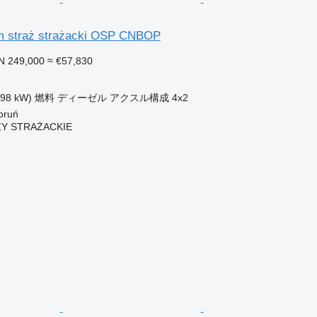
m straż strażacki OSP CNBOP
N 249,000
≈ €57,830
198 kW)
燃料
ディーゼル
アクスル構成
4x2
ruń
Y STRAŻACKIE