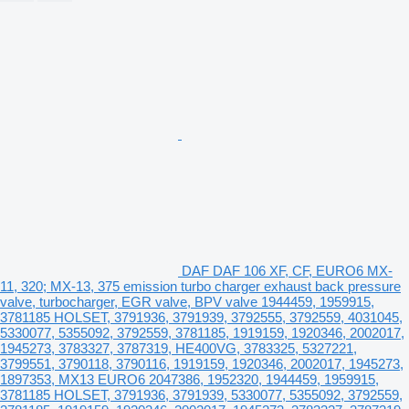
DAF DAF 106 XF, CF, EURO6 MX-
11, 320; MX-13, 375 emission turbo charger exhaust back pressure
valve, turbocharger, EGR valve, BPV valve 1944459, 1959915,
3781185 HOLSET, 3791936, 3791939, 3792555, 3792559, 4031045,
5330077, 5355092, 3792559, 3781185, 1919159, 1920346, 2002017,
1945273, 3783327, 3787319, HE400VG, 3783325, 5327221,
3799551, 3790118, 3790116, 1919159, 1920346, 2002017, 1945273,
1897353, MX13 EURO6 2047386, 1952320, 1944459, 1959915,
3781185 HOLSET, 3791936, 3791939, 5330077, 5355092, 3792559,