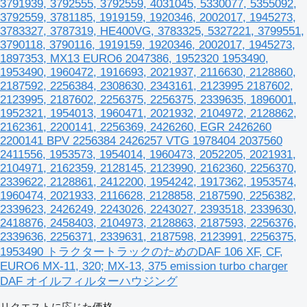
3791939, 3792555, 3792559, 4031045, 5330077, 5355092,
3792559, 3781185, 1919159, 1920346, 2002017, 1945273,
3783327, 3787319, HE400VG, 3783325, 5327221, 3799551,
3790118, 3790116, 1919159, 1920346, 2002017, 1945273,
1897353, MX13 EURO6 2047386, 1952320 1953490,
1953490, 1960472, 1916693, 2021937, 2116630, 2128860,
2187592, 2256384, 2308630, 2343161, 2123995 2187602,
2123995, 2187602, 2256375, 2256375, 2339635, 1896001,
1952321, 1954013, 1960471, 2021932, 2104972, 2128862,
2162361, 2200141, 2256369, 2426260, EGR 2426260
2200141 BPV 2256384 2426257 VTG 1978404 2037560
2411556, 1953573, 1954014, 1960473, 2052205, 2021931,
2104971, 2162359, 2128145, 2123990, 2162360, 2256370,
2339622, 2128861, 2412200, 1954242, 1917362, 1953574,
1960474, 2021933, 2116628, 2128858, 2187590, 2256382,
2339623, 2426249, 2243026, 2243027, 2393518, 2339630,
2418876, 2458403, 2104973, 2128863, 2187593, 2256376,
2339636, 2256371, 2339631, 2187598, 2123991, 2256375,
1953490 トラクタートラックのためのDAF 106 XF, CF,
EURO6 MX-11, 320; MX-13, 375 emission turbo charger
DAF オイルフィルターハウジング
リクエストに応じた価格