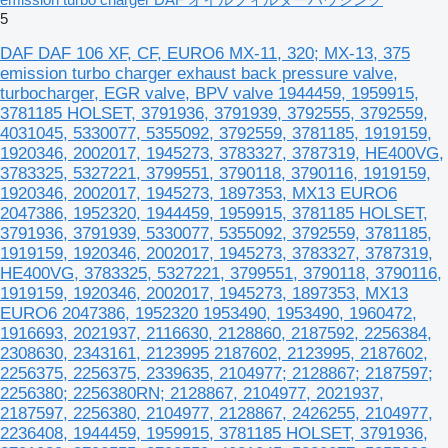
5
DAF DAF 106 XF, CF, EURO6 MX-11, 320; MX-13, 375
emission turbo charger exhaust back pressure valve,
turbocharger, EGR valve, BPV valve 1944459, 1959915,
3781185 HOLSET, 3791936, 3791939, 3792555, 3792559,
4031045, 5330077, 5355092, 3792559, 3781185, 1919159,
1920346, 2002017, 1945273, 3783327, 3787319, HE400VG,
3783325, 5327221, 3799551, 3790118, 3790116, 1919159,
1920346, 2002017, 1945273, 1897353, MX13 EURO6
2047386, 1952320, 1944459, 1959915, 3781185 HOLSET,
3791936, 3791939, 5330077, 5355092, 3792559, 3781185,
1919159, 1920346, 2002017, 1945273, 3783327, 3787319,
HE400VG, 3783325, 5327221, 3799551, 3790118, 3790116,
1919159, 1920346, 2002017, 1945273, 1897353, MX13
EURO6 2047386, 1952320 1953490, 1953490, 1960472,
1916693, 2021937, 2116630, 2128860, 2187592, 2256384,
2308630, 2343161, 2123995 2187602, 2123995, 2187602,
2256375, 2256375, 2339635, 2104977; 2128867; 2187597;
2256380; 2256380RN; 2128867, 2104977, 2021937,
2187597, 2256380, 2104977, 2128867, 2426255, 2104977,
2236408, 1944459, 1959915, 3781185 HOLSET, 3791936,