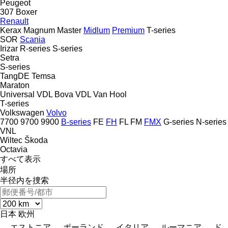
Peugeot
307
Boxer
Renault
Kerax
Magnum
Master
Midlum
Premium
T-series
SOR
Scania
Irizar
R-series
S-series
Setra
S-series
TangDE
Temsa
Maraton
Universal
VDL Bova
VDL
Van Hool
T-series
Volkswagen
Volvo
7700
9700
9900
B-series
FE
FH
FL
FM
FMX
G-series
N-series
VNL
Wiltec
Škoda
Octavia
すべて表示
場所
半径内を捜索
日本
欧州
エストニア
ポーランド
イタリア
ルーマニア
ド