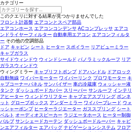
カテゴリー
このクエリに対する結果が見つかりませんでした
フロント計器盤
エアコンとスペア部品
エアコンホース
エアコンコンデンサ
ACコンプレッサ
エアコ
ンドライヤーフィルター
自動車用エアコン
エアコンフィルタ
ー
その他の空調部品
ドア
キャビン
シート
ヒーター
スポイラー
リアビューミラー
キャブガラス
サイドウィンドウ
ウィンドシールド
パノラミックルーフ
リア
ガラスウィンドウ
ウィングミラー
キャブリフトポンプ
ドアハンドル
ドアロック
自動無線
ワイパーモーター
ワイパーリンク
ブロワモーター
キ
ャブコーナーパネル
サンバイザー
車の冷蔵庫
ウォッシャー液
タンク
ダッシュボードカバー
スリーパー
サンルーフ
インテリ
アヒーター
ウィンドウリフター
キャブエアスプリング
ボンネ
ット
グローブボックス
アンダーミラー
ワイパーブレード
ウォ
ッシャーポンプ
ヒーターラジエーター
ガススプリング
シート
ベルト
オーディオスピーカー
ラジエータホース
ヒーター制御
バルブ
サンシェードカーテン
ダッシュボードルーバー
キャビ
ンエアフィルター
エアバッグ
ナビゲーションシステム
フロア