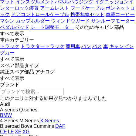
マット
インスツルメントパネルハウジング
イグニッションイ
ンターロック装置
アームレスト
フードケーブル
ボンネットロ
ック
ドアコントロールケーブル
携帯無線セット
車載コーヒー
マシン
カップホルダー
ウィンドウガード
サンルーフモーター
ペダルパッド
シート調整モーター
その他のキャビン部品
すべて表示
車両カテゴリー
トラック
トラクタートラック
商用車
バン
バス
車
キャンピン
グカー
すべて表示
スペア部品タイプ
純正スペア部品
アナログ
すべて表示
ブランド
このクエリに対する結果が見つかりませんでした
Audi
A-series
Q-series
BMW
4-Series
M-Series
X-Series
Blueroad
Bova
Cummins
DAF
CF
LF
XF
XG