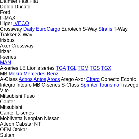
Daimler
Fast
Fiat
Doblo
Ducato
Ford
F-MAX
Higer
IVECO
Crossway
Daily
EuroCargo
Eurotech
S-Way
Stralis
T-Way
Trakker
X-Way
Irisbus
Axer
Crossway
Irizar
I-series
MAN
A-series
LE
Lion's series
TGA
TGL
TGM
TGS
TGX
MB
Mekra
Mercedes-Benz
A-Class
Actros
Antos
Arocs
Atego
Axor
Citaro
Conecto
Econic
Integro
Intouro
MB
O-series
S-Class
Sprinter
Tourismo
Travego
Vito
Mitsubishi Fuso
Canter
Mitsubishi
Canter
L-series
Mobilvetta
Neoplan
Nissan
Atleon
Cabstar
NT
OEM
Otokar
Sultan