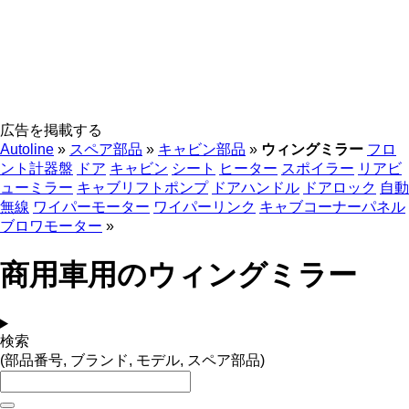
広告を掲載する
Autoline
»
スペア部品
»
キャビン部品
»
ウィングミラー
フロ
ント計器盤
ドア
キャビン
シート
ヒーター
スポイラー
リアビ
ューミラー
キャブリフトポンプ
ドアハンドル
ドアロック
自動
無線
ワイパーモーター
ワイパーリンク
キャブコーナーパネル
ブロワモーター
»
商用車用のウィングミラー
検索
(部品番号, ブランド, モデル, スペア部品)