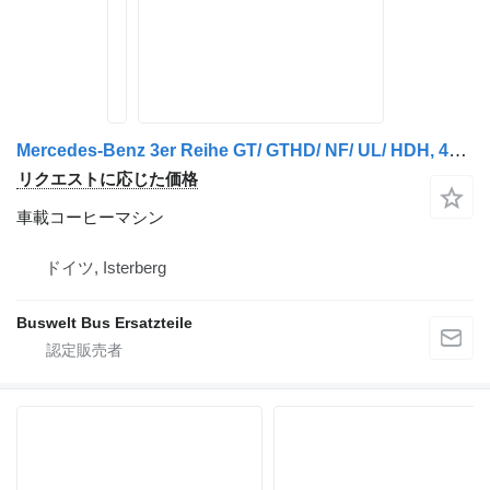
Mercedes-Benz 3er Reihe GT/ GTHD/ NF/ UL/ HDH, 4er Reihe GT/ GTHD/ NF/ UL/ HDH, 5er Reihe GT/ GTHD/ NF/ UL/ HDH, S328DT, S431DT バスのためのMercedes-Benz : Citaro 1, Citaro 2, Conecto, Integro, Intouro, O3 車載コーヒーマシン
リクエストに応じた価格
車載コーヒーマシン
ドイツ, Isterberg
Buswelt Bus Ersatzteile