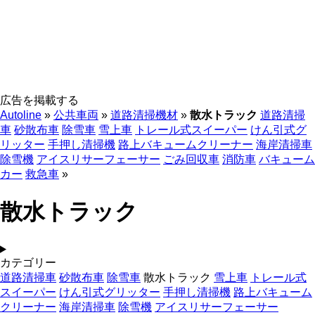
広告を掲載する
Autoline
»
公共車両
»
道路清掃機材
»
散水トラック
道路清掃
車
砂散布車
除雪車
雪上車
トレール式スイーパー
けん引式グ
リッター
手押し清掃機
路上バキュームクリーナー
海岸清掃車
除雪機
アイスリサーフェーサー
ごみ回収車
消防車
バキューム
カー
救急車
»
散水トラック
カテゴリー
道路清掃車
砂散布車
除雪車
散水トラック
雪上車
トレール式
スイーパー
けん引式グリッター
手押し清掃機
路上バキューム
クリーナー
海岸清掃車
除雪機
アイスリサーフェーサー