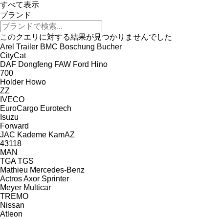
すべて表示
ブランド
このクエリに対する結果が見つかりませんでした
Arel Trailer
BMC
Boschung
Bucher
CityCat
DAF
Dongfeng
FAW
Ford
Hino
700
Holder
Howo
ZZ
IVECO
EuroCargo
Eurotech
Isuzu
Forward
JAC
Kademe
KamAZ
43118
MAN
TGA
TGS
Mathieu
Mercedes-Benz
Actros
Axor
Sprinter
Meyer
Multicar
TREMO
Nissan
Atleon