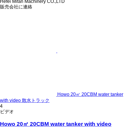
Hefei Mifan Machinery CO.,LTD
販売会社に連絡
Howo 20㎡ 20CBM water tanker
with video 散水トラック
4
ビデオ
Howo 20㎡ 20CBM water tanker with video