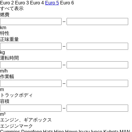
Euro 2
Euro 3
Euro 4
Euro 5
Euro 6
すべて表示
燃費
–
km
特性
正味重量
–
kg
運転時間
–
m/h
作業幅
–
m
トラックボディ
容積
–
m³
エンジン、ギアボックス
エンジンマーク
Cummins
Dongfeng
Hatz
Hino
Howo
Isuzu
Iveco
Kubota
MAN