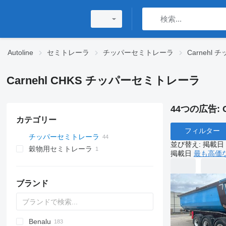
Autoline
セミトレーラ
チッパーセミトレーラ
Carnehl
Carnehl CHKS チッパーセミトレーラ
44つの広告:
カテゴリー
フィルター
チッパーセミトレーラ
並び替え
:
掲載日
穀物用セミトレーラ
掲載日
最も高価
ブランド
Benalu
OKA
HTS