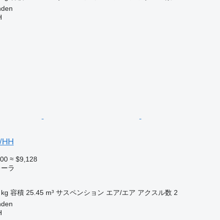
den
H
S/HH
900
≈ $9,128
レーラ
 kg
容積
25.45 m³
サスペンション
エア/エア
アクスル数
2
den
H