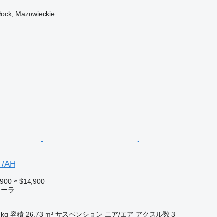
ck, Mazowieckie
 /AH
,900
≈ $14,900
レーラ
 kg
容積
26.73 m³
サスペンション
エア/エア
アクスル数
3