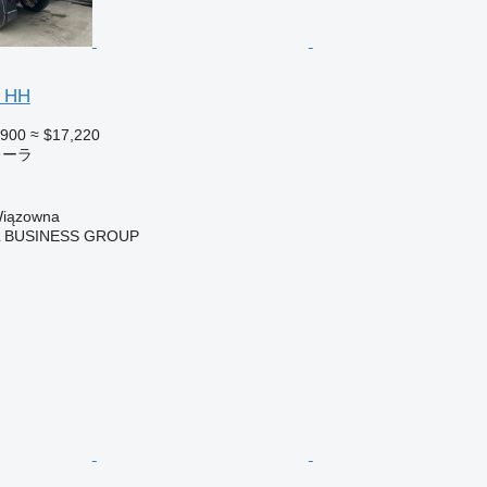
S HH
,900
≈ $17,220
レーラ
ązowna
L BUSINESS GROUP