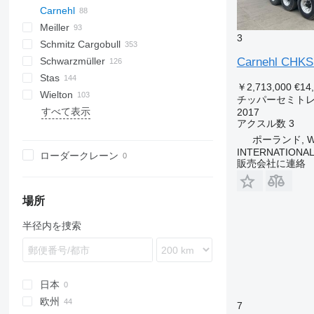
Carnehl
OKHS
Agriliner
N-series
KIS
Meiller
OKS
Bulkliner
CHKS
ZDK
DHKA
HW
Oplegger
SGB
GS
S-series
S-series
SKD
K-series
CF
SKB
SK
0-2
SK
MNL
3
Schmitz Cargobull
C-series
DHKS
T-series
SKM
XS
0-3
G-series
SA
SD
MPS
EURO
K-series
SVF
EDK
NS
S-series
T669
RHKS
Premium
Kaiser
CHKS A
Carnehl CHK
Schwarzmüller
Landliner
EDK
SP
O-3
MHKS
SL
OL
S-series
CHKS HH
Stas
Optiliner
SDS
MHPS
SCB
HKS
￥2,713,000
€14
Wielton
T-series
TDK
SGF
S1
S-series
SP
ADR
チッパーセミト
すべて表示
TMK
SKI
SK
EX
NW
D-series
36
2017
アクスル数
3
SW
SPA
37
ポーランド, Wi
47
INTERNATIONA
ローダークレーン
販売会社に連絡
場所
半径内を捜索
日本
欧州
7