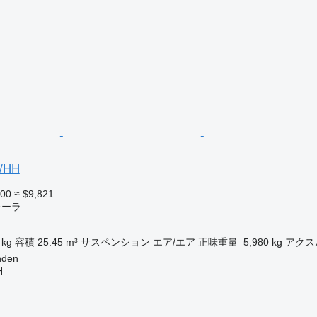
S/HH
500
≈ $9,821
レーラ
 kg
容積
25.45 m³
サスペンション
エア/エア
正味重量
5,980 kg
アクス
den
H