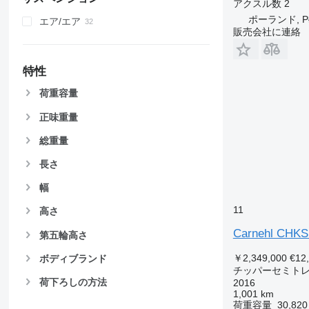
アクスル数
2
ポーランド, Pło
エア/エア
販売会社に連絡
特性
荷重容量
正味重量
総重量
長さ
幅
11
高さ
Carnehl CHKS
第五輪高さ
￥2,349,000
€12
ボディブランド
チッパーセミト
荷下ろしの方法
2016
1,001 km
荷重容量
30,820