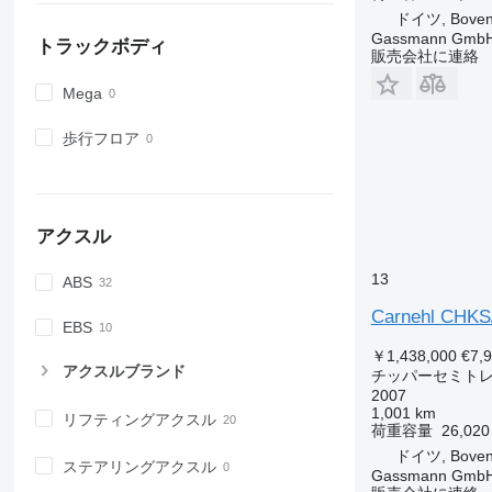
ドイツ, Boven
Gassmann Gmb
トラックボディ
販売会社に連絡
Mega
歩行フロア
アクスル
13
ABS
Carnehl CHK
EBS
￥1,438,000
€7,
アクスルブランド
チッパーセミト
2007
1,001 km
リフティングアクスル
荷重容量
26,020
ドイツ, Boven
ステアリングアクスル
Gassmann Gmb