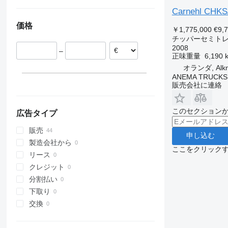
ドイツ
Carnehl CHK
ポーランド
価格
オランダ
￥1,775,000
€9,
チッパーセミト
エストニア
2008
–
ルーマニア
正味重量
6,190 
ラトビア
オランダ, Alk
ANEMA TRUCKS
販売会社に連絡
このセクション
広告タイプ
販売
申し込む
製造会社から
ここをクリック
リース
クレジット
分割払い
下取り
交換