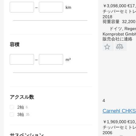
￥3,098,000
€17
–
km
チッパーセミト
2018
荷重容量
32,200
ドイツ, Regen
Kornprobst Gmb
販売会社に連絡
容積
–
m³
アクスル数
4
2軸
Carnehl CHKS
3軸
￥1,969,000
€10
チッパーセミト
2006
サスペンション