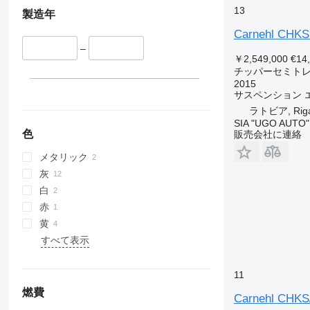
13
製造年
Carnehl CHK
–
￥2,549,000
€14
チッパーセミト
2015
サスペンション
ラトビア, Rig
SIA "UGO AUTO"
色
販売会社に連絡
メタリック
灰
白
赤
黄
すべて表示
11
燃費
Carnehl CHKS/