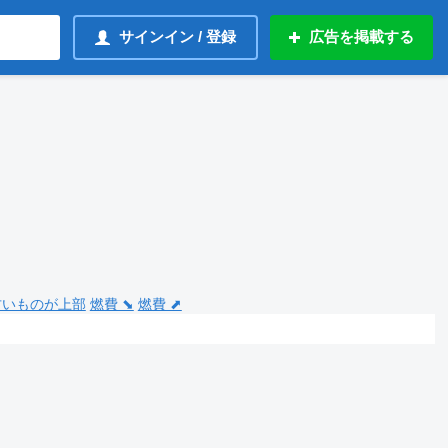
サインイン / 登録
広告を掲載する
 古いものが上部
燃費 ⬊
燃費 ⬈