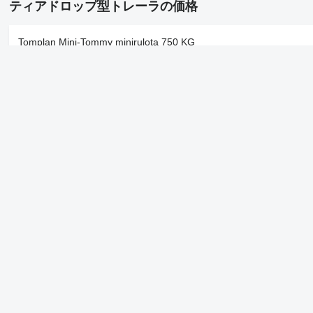
ティアドロップ型トレーラの価格
Tomplan Mini-Tommy minirulota 750 KG
Tabbert Tab 510 XL / Cabin with bunk beds / Front area / Bathroom
Tomplan KUBIX Camping trailer Mini Tommy TMC 25.01
Tomplan SPORT TRANSPORT CARAVAN 320, remorca camping si 
Tabbert Tab 510 XL / Cabin with bunk beds / Front area / Bathroom
会社
情報
会社概要
契約条件
ヘルプ
プライバシーポリシ