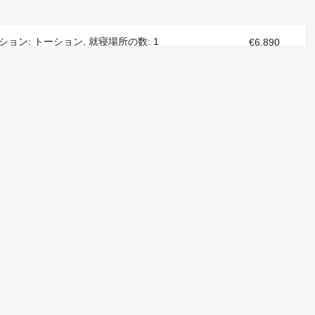
ペンション: トーション, 就寝場所の数: 1
€6,890
€13,500
の数: 2
€7,881
€10,040
€13,500
当社プロジェクト
Autoline™
Machineryline™