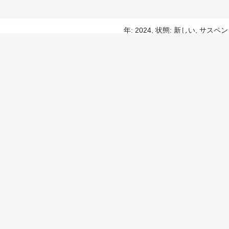
年: 2024, 状態: 新しい, サス
年: 2005, 燃費: 10,000 km
 / Bicy
年: 2026, 状態: 新しい, 就寝場所
年: 2025, 状態: 新しい
transport moto
年: 2005, 燃費: 10,000 km
 / Bicy
当社のオファー
Autolineの広告
ー
広告を掲載する