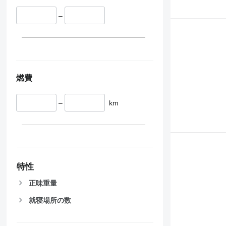
–
燃費
–
km
特性
正味重量
就寝場所の数