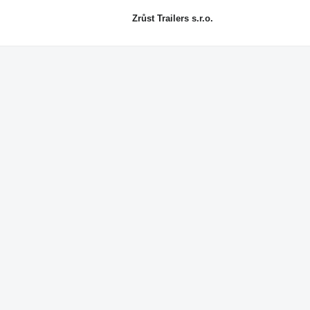
Zrůst Trailers s.r.o.