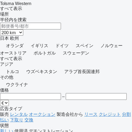
Tolsma
Western
すべて表示
場所
半径内を捜索
日本
欧州
オランダ
イギリス
ドイツ
スペイン
ノルウェー
オーストリア
ポルトガル
スウェーデン
すべて表示
アジア
トルコ
ウズベキスタン
アラブ首長国連邦
その他
ウクライナ
価格
–
広告タイプ
販売
レンタル
オークション
製造会社から
リース
クレジット
分割
払い
下取り
交換
状態
新しい
使用済
デモンストレーション