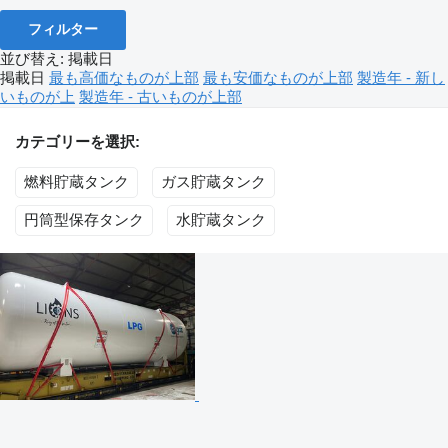
フィルター
並び替え
:
掲載日
掲載日
最も高価なものが上部
最も安価なものが上部
製造年 - 新し
いものが上
製造年 - 古いものが上部
カテゴリーを選択:
燃料貯蔵タンク
ガス貯蔵タンク
円筒型保存タンク
水貯蔵タンク