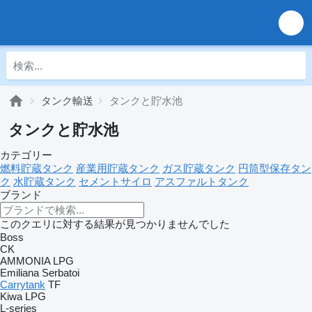
タンク輸送
タンクと貯水池
タンクと貯水池
カテゴリー
燃料貯蔵タンク
産業用貯蔵タンク
ガス貯蔵タンク
円筒型保存タン
ク
水貯蔵タンク
セメントサイロ
アスファルトタンク
ブランド
このクエリに対する結果が見つかりませんでした
Boss
CK
AMMONIA
LPG
Emiliana Serbatoi
Carrytank
TF
Kiwa
LPG
L-series