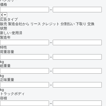
価格
–
広告タイプ
販売
製造会社から
リース
クレジット
分割払い
下取り
交換
状態
新しい
使用済
製造年
–
特性
荷重容量
–
kg
総重量
–
kg
正味重量
–
kg
トラックボディ
容積
–