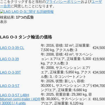
ここをクリックすると当社の
プライバシーポリシー
および
ユーザ
ー合意
に同意したことになります。
LAG O-3に関する詳細情報
検索結果:
17つの広告
表示
LAG O-3 タンク輸送の価格
年: 2016, 容積: 32 m³, 正味重量:
LAG O-3-39 CL
€24,500
7,530 kg, アクスル数: 3
年: 2008, 容積: 43 m³, サスペンシ
ョン: エア/エア, 正味重量: 5,300
LAG O-3-39
€19,900
kg, アクスル数: 3
年: 2008, サスペンション: エア/
エア, 正味重量: 5,850 kg, アクス
LAG O-3-39T
€34,500
ル数: 3, : 0 コンパートメント
年: 2026, 状態: 新しい, 容積:
30,000 L, サスペンション: スプリ
LAG O-3-ST
€94,700
ング/エア, 正味重量: 6,680 kg
年: 2025, 荷重容量: 29,380 kg, 容
LAG O-3-ST L4BH
積: 30,000 L, サスペンション: エ
bitumen semi-trailer / ADR
€61,500
/ 30000 l / 4 units
ア/エア, 正味重量: 6,120 kg