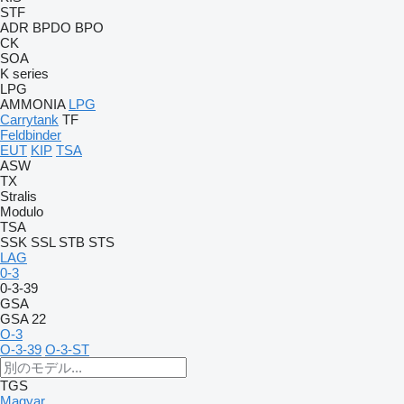
STF
ADR
BPDO
BPO
CK
SOA
K series
LPG
AMMONIA
LPG
Carrytank
TF
Feldbinder
EUT
KIP
TSA
ASW
TX
Stralis
Modulo
TSA
SSK
SSL
STB
STS
LAG
0-3
0-3-39
GSA
GSA 22
O-3
O-3-39
O-3-ST
TGS
Magyar