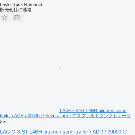
Laslo Truck Romania
販売会社に連絡
LAG O-3-ST L4BH bitumen semi-
trailer / ADR / 30000 l / Several units アスファルトタンクトレーラ
25
LAG O-3-ST L4BH bitumen semi-trailer / ADR / 30000 l /