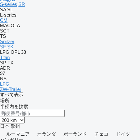
S-series
SR
SA
SL
L-series
CM
MACOLA
SCT
TS
Spitzer
SF
SK
LPG
OPL 38
Titan
SP
TX
ADR
97
NS
LPG
ZW-Trailer
すべて表示
場所
半径内を捜索
日本
欧州
ルーマニア
オランダ
ポーランド
チェコ
ドイツ
ハンガリー