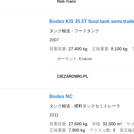
Rob-Trans
Bodex KIS 35.5T food tank semi-traile
タンク輸送 - フードタンク
2007
荷重容量
27,400 kg
正味重量
8,100 kg
ポーランド, Krakow
CIEZAROWKI.PL
Bodex NC
タンク輸送 - 燃料タンクセミトレーラ
2011
荷重容量
27,600 kg
容積
32,000 m³
サ
正味重量
7,900 kg
アクスル数
3
第五輪