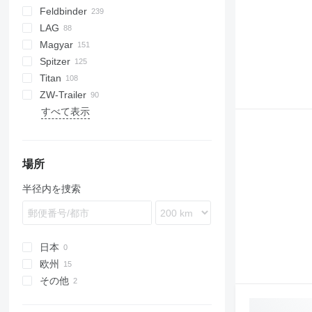
Feldbinder
NG
KIS
STF
ADR
CK
SOA
K series
LPG
45
AMMONIA
Carrytank
LAG
BPDO
LPG
TF
EUT
ASW
TX
Stralis
Modulo
TSA
SSK
Magyar
BPO
KIP
SSL
0-3
TGS
Spitzer
TSA
STB
GSA
S-series
SA
L-series
CM
MACOLA
SCT
TS
Titan
STS
O-3
SR
SL
SF
LPG
ZW-Trailer
SK
OPL 38
SP
ADR
97
NS
LPG
すべて表示
TX
場所
半径内を捜索
日本
欧州
その他
ポーランド
ルーマニア
ウクライナ