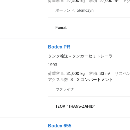
荷重容量
27,400 kg
容積
27,000 m³
ア
ポーランド, Słomczyn
Famat
Bodex PR
タンク輸送 - タンカーセミトレーラ
1993
荷重容量
31,000 kg
容積
33 m³
サスペ
アクスル数
3
3 コンパートメント
ウクライナ
TzOV "TRANS-ZAHID"
Bodex 655