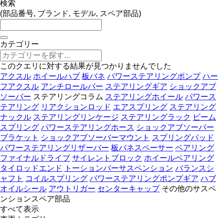
検索
(部品番号, ブランド, モデル, スペア部品)
カテゴリー
このクエリに対する結果が見つかりませんでした
アクスル
ホイールハブ
板バネ
パワーステアリングポンプ
ハー
フアクスル
アンチロールバー
ステアリングギア
ショックアブ
ソーバー
ステアリングコラム
ステアリングホイール
パワース
テアリング
リアクションロッド
エアスプリング
ステアリング
ナックル
ステアリングリンケージ
ステアリングラック
ビーム
スプリング
パワーステアリングホース
ショックアブソーバー
ブラケット
ショックアブソーバーマウント
スプリングパッド
パワーステアリングリザーバー
板バネスペーサー
ベアリング
ファイナルドライブ
サイレントブロック
ホイールベアリング
タイロッドエンド
トーションバーサスペンション
バランスシ
ャフト
コイルスプリング
パワーステアリングポンプギア
ハブ
オイルシール
アウトリガー
センターキャップ
その他のサスペ
ンションスペア部品
すべて表示