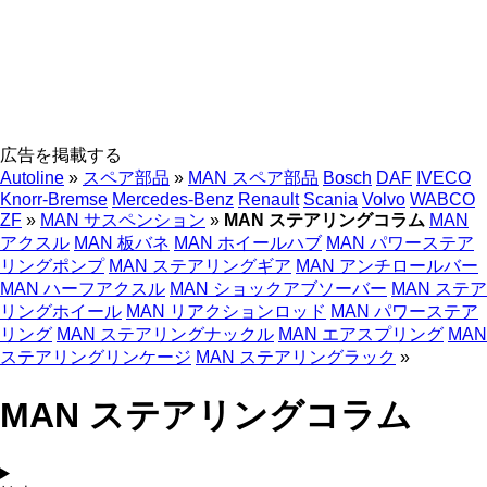
広告を掲載する
Autoline
»
スペア部品
»
MAN スペア部品
Bosch
DAF
IVECO
Knorr-Bremse
Mercedes-Benz
Renault
Scania
Volvo
WABCO
ZF
»
MAN サスペンション
»
MAN ステアリングコラム
MAN
アクスル
MAN 板バネ
MAN ホイールハブ
MAN パワーステア
リングポンプ
MAN ステアリングギア
MAN アンチロールバー
MAN ハーフアクスル
MAN ショックアブソーバー
MAN ステア
リングホイール
MAN リアクションロッド
MAN パワーステア
リング
MAN ステアリングナックル
MAN エアスプリング
MAN
ステアリングリンケージ
MAN ステアリングラック
»
MAN ステアリングコラム