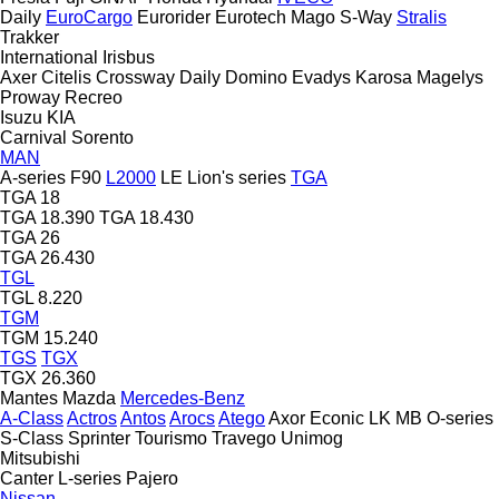
Daily
EuroCargo
Eurorider
Eurotech
Mago
S-Way
Stralis
Trakker
International
Irisbus
Axer
Citelis
Crossway
Daily
Domino
Evadys
Karosa
Magelys
Proway
Recreo
Isuzu
KIA
Carnival
Sorento
MAN
A-series
F90
L2000
LE
Lion's series
TGA
TGA 18
TGA 18.390
TGA 18.430
TGA 26
TGA 26.430
TGL
TGL 8.220
TGM
TGM 15.240
TGS
TGX
TGX 26.360
Mantes
Mazda
Mercedes-Benz
A-Class
Actros
Antos
Arocs
Atego
Axor
Econic
LK
MB
O-series
S-Class
Sprinter
Tourismo
Travego
Unimog
Mitsubishi
Canter
L-series
Pajero
Nissan