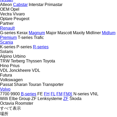
Atleon
Cabstar
Interstar
Primastar
OEM
Opel
Vectra
Vivaro
Optare
Peugeot
Partner
Renault
G-series
Kerax
Magnum
Major
Mascott
Maxity
Midliner
Midlum
Premium
T-series
Trafic
Scania
K-series
P-series
R-series
Solaris
Alpino
Urbino
TRW
Terberg
Thyssen
Toyota
Hino
Prius
VDL Jonckheere
VDL
Futura
Volkswagen
Passat
Sharan
Touran
Transporter
Volvo
7700
9900
B-series
FE
FH
FL
FM
FMX
N-series
VNL
Willi Elbe Group
ZF Lenksysteme
ZF
Škoda
Octavia
Roomster
すべて表示
場所