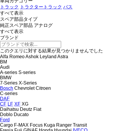
車両カテゴリー
トラック
トラクタートラック
バス
すべて表示
スペア部品タイプ
純正スペア部品
アナログ
すべて表示
ブランド
このクエリに対する結果が見つかりませんでした
Alfa Romeo
Ashok Leyland
Astra
BM
Audi
A-series
S-series
BMW
7-Series
X-Series
Bosch
Chevrolet
Citroen
C-series
DAF
CF
LF
XF
XG
Daihatsu
Deutz
Fiat
Doblo
Ducato
Ford
Cargo
F-MAX
Focus
Kuga
Ranger
Transit
Fresia
Fuji
GINAF
Honda
Hyundai
IVECO