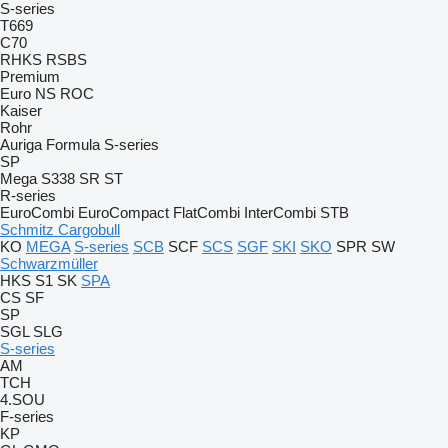
S-series
T669
C70
RHKS
RSBS
Premium
Euro
NS
ROC
Kaiser
Rohr
Auriga
Formula
S-series
SP
Mega
S338
SR
ST
R-series
EuroCombi
EuroCompact
FlatCombi
InterCombi
STB
Schmitz Cargobull
KO
MEGA
S-series
SCB
SCF
SCS
SGF
SKI
SKO
SPR
SW
Schwarzmüller
HKS
S1
SK
SPA
CS
SF
SP
SGL
SLG
S-series
AM
TCH
4.SOU
F-series
KP