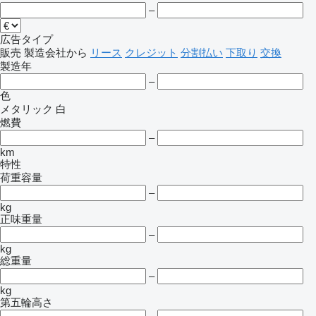
–
広告タイプ
販売
製造会社から
リース
クレジット
分割払い
下取り
交換
製造年
–
色
メタリック
白
燃費
–
km
特性
荷重容量
–
kg
正味重量
–
kg
総重量
–
kg
第五輪高さ