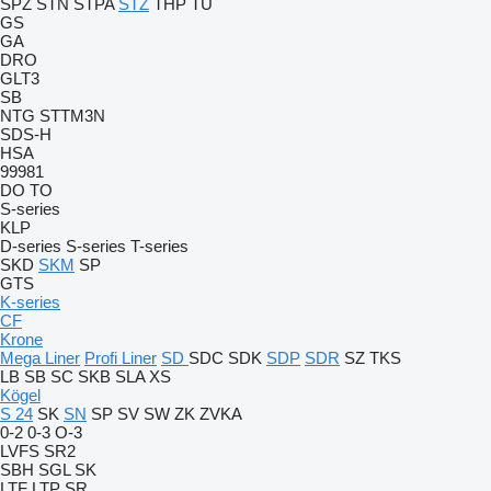
SPZ
STN
STPA
STZ
THP
TU
GS
GA
DRO
GLT3
SB
NTG
STTM3N
SDS-H
HSA
99981
DO
TO
S-series
KLP
D-series
S-series
T-series
SKD
SKM
SP
GTS
K-series
CF
Krone
Mega Liner
Profi Liner
SD
SDC
SDK
SDP
SDR
SZ
TKS
LB
SB
SC
SKB
SLA
XS
Kögel
S 24
SK
SN
SP
SV
SW
ZK
ZVKA
0-2
0-3
O-3
LVFS
SR2
SBH
SGL
SK
LTF
LTP
SR