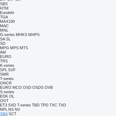
SBS
HTM
Eurolohr
TGA
MAX100
MAC
MNL
G-series
MHKS
MHPS
SA
SL
SD
MPG
MPS
MTS
AM
EURO
TRS
K-series
SPL
SVF
SMR
T-series
ONCR
EURO
MCO
OSD
OSDS
OVB
S-series
EDK
OL
OGT
ET3
SXD
T-series
TBD
TPD
TXC
TXD
NPL
NS
NV
SBA
SCT