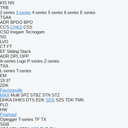
KIS
NN
TRB
2 series
3 series
4 series
5 series
6 series
E series
TSAA
ADR
BPDO
BPO
CCS
CHKS
CSS
CSD
Inogam
Tecnogam
SG
LVO
CT
FT
EF
Sliding
Stack
ADR
OPL
OPP
A-series
Logo
P-series
Z-series
TXA
L-series
T-series
EM
19
37
ZDK
Faymonville
MAX
Multi
SPZ
STBZ
STN
STZ
DHKA
DHKS
DTS
EDK
SDS
SZS
TDK
TMK
FLO
HW
Fruehauf
Oplegger
T-series
TF
TX
SGB