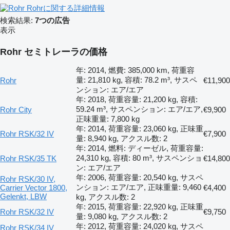
Rohrに関する詳細情報
検索結果:
7つの広告
表示
Rohr セミトレーラの価格
年: 2014, 燃費: 385,000 km, 荷重容
量: 21,810 kg, 容積: 78.2 m³, サスペ
Rohr
€11,900
ンション: エア/エア
年: 2018, 荷重容量: 21,200 kg, 容積:
59.24 m³, サスペンション: エア/エア,
Rohr City
€9,900
正味重量: 7,800 kg
年: 2014, 荷重容量: 23,060 kg, 正味重
Rohr RSK/32 IV
€7,900
量: 8,940 kg, アクスル数: 2
年: 2014, 燃料: ディーゼル, 荷重容量:
24,310 kg, 容積: 80 m³, サスペンショ
Rohr RSK/35 TK
€14,800
ン: エア/エア
年: 2006, 荷重容量: 20,540 kg, サスペ
Rohr RSK/30 IV,
ンション: エア/エア, 正味重量: 9,460
Carrier Vector 1800,
€4,400
Gelenkt, LBW
kg, アクスル数: 2
年: 2015, 荷重容量: 22,920 kg, 正味重
Rohr RSK/32 IV
€9,750
量: 9,080 kg, アクスル数: 2
年: 2012, 荷重容量: 24,020 kg, サスペ
Rohr RSK/34 IV