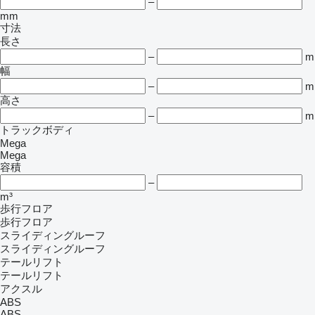
–
mm
寸法
長さ
–
m
幅
–
m
高さ
–
m
トラックボディ
Mega
Mega
容積
–
m³
歩行フロア
歩行フロア
スライディングルーフ
スライディングルーフ
テールリフト
テールリフト
アクスル
ABS
ABS