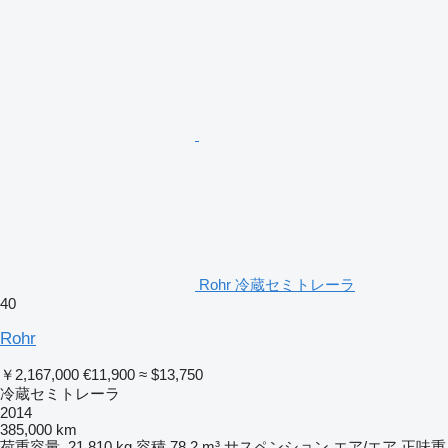
Rohr 冷蔵セミトレーラ
40
Rohr
￥2,167,000
€11,900
≈ $13,750
冷蔵セミトレーラ
2014
385,000 km
荷重容量
21,810 kg
容積
78.2 m³
サスペンション
エア/エア
正味重