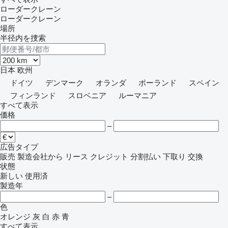
ローダークレーン
ローダークレーン
場所
半径内を捜索
日本
欧州
ドイツ
デンマーク
オランダ
ポーランド
スペイン
フィンランド
スロベニア
ルーマニア
すべて表示
価格
–
広告タイプ
販売
製造会社から
リース
クレジット
分割払い
下取り
交換
状態
新しい
使用済
製造年
–
色
オレンジ
灰
白
赤
青
すべて表示