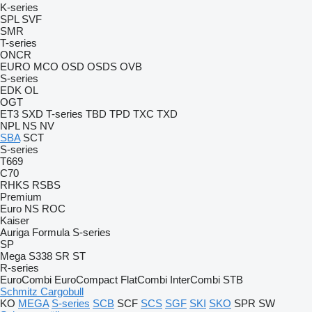
K-series
SPL
SVF
SMR
T-series
ONCR
EURO
MCO
OSD
OSDS
OVB
S-series
EDK
OL
OGT
ET3
SXD
T-series
TBD
TPD
TXC
TXD
NPL
NS
NV
SBA
SCT
S-series
T669
C70
RHKS
RSBS
Premium
Euro
NS
ROC
Kaiser
Auriga
Formula
S-series
SP
Mega
S338
SR
ST
R-series
EuroCombi
EuroCompact
FlatCombi
InterCombi
STB
Schmitz Cargobull
KO
MEGA
S-series
SCB
SCF
SCS
SGF
SKI
SKO
SPR
SW