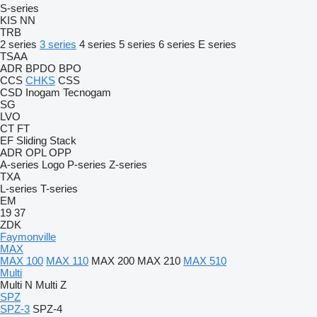
S-series
KIS
NN
TRB
2 series
3 series
4 series
5 series
6 series
E series
TSAA
ADR
BPDO
BPO
CCS
CHKS
CSS
CSD
Inogam
Tecnogam
SG
LVO
CT
FT
EF
Sliding
Stack
ADR
OPL
OPP
A-series
Logo
P-series
Z-series
TXA
L-series
T-series
EM
19
37
ZDK
Faymonville
MAX
MAX 100
MAX 110
MAX 200
MAX 210
MAX 510
Multi
Multi N
Multi Z
SPZ
SPZ-3
SPZ-4