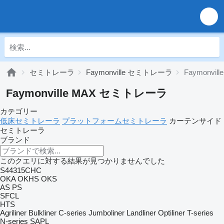
セミトレーラ
Faymonville セミトレーラ
Faymonvill
Faymonville MAX セミトレーラ
カテゴリー
低床セミトレーラ
プラットフォームセミトレーラ
カーテンサイド
セミトレーラ
ブランド
このクエリに対する結果が見つかりませんでした
S44315CHC
OKA
OKHS
OKS
AS
PS
SFCL
HTS
Agriliner
Bulkliner
C-series
Jumboliner
Landliner
Optiliner
T-series
N-series
SAPL