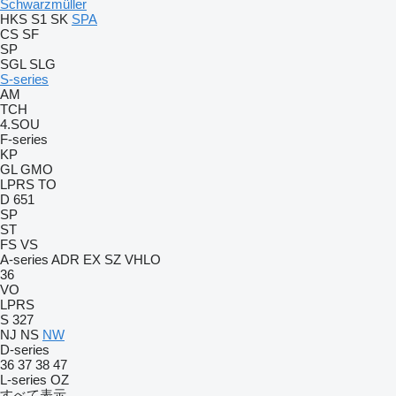
Schwarzmüller
HKS
S1
SK
SPA
CS
SF
SP
SGL
SLG
S-series
AM
TCH
4.SOU
F-series
KP
GL
GMO
LPRS
TO
D 651
SP
ST
FS
VS
A-series
ADR
EX
SZ
VHLO
36
VO
LPRS
S 327
NJ
NS
NW
D-series
36
37
38
47
L-series
OZ
すべて表示