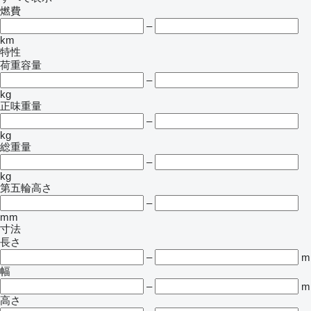
燃費
–
km
特性
荷重容量
–
kg
正味重量
–
kg
総重量
–
kg
第五輪高さ
–
mm
寸法
長さ
–
m
幅
–
m
高さ