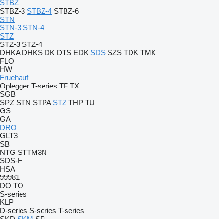
STBZ
STBZ-3
STBZ-4
STBZ-6
STN
STN-3
STN-4
STZ
STZ-3
STZ-4
DHKA
DHKS
DK
DTS
EDK
SDS
SZS
TDK
TMK
FLO
HW
Fruehauf
Oplegger
T-series
TF
TX
SGB
SPZ
STN
STPA
STZ
THP
TU
GS
GA
DRO
GLT3
SB
NTG
STTM3N
SDS-H
HSA
99981
DO
TO
S-series
KLP
D-series
S-series
T-series
SKD
SKM
SP