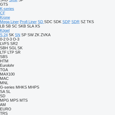
GTS
K-series
CF
Krone
Mega Liner
Profi Liner
SD
SDC
SDK
SDP
SDR
SZ
TKS
LB
SB
SC
SKB
SLA
XS
Kögel
S 24
SK
SN
SP
SW
ZK
ZVKA
0-2
0-3
O-3
LVFS
SR2
SBH
SGL
SK
LTF
LTP
SR
SBS
HTM
Eurolohr
TGA
MAX100
MAC
MNL
G-series
MHKS
MHPS
SA
SL
SD
MPG
MPS
MTS
AM
EURO
TRS