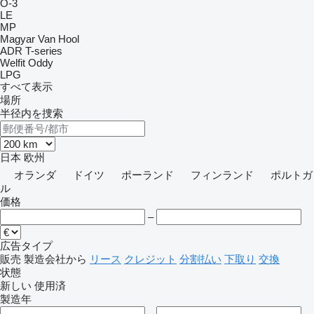
O-3
LE
MP
Magyar
Van Hool
ADR
T-series
Welfit Oddy
LPG
すべて表示
場所
半径内を捜索
日本
欧州
オランダ
ドイツ
ポーランド
フィンランド
ポルトガ
ル
価格
–
広告タイプ
販売
製造会社から
リース
クレジット
分割払い
下取り
交換
状態
新しい
使用済
製造年