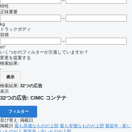
–
特性
正味重量
–
kg
トラックボディ
容積
–
m³
いくつかのフィルターが欠落していますか？
変更を提案する
検索結果:
-
表示
検索結果:
32つの広告
表示
32つの広告:
CIMC コンテナ
フィルター
並び替え
:
掲載日
掲載日
最も高価なものが上部
最も安価なものが上部
製造年 - 新し
いものが上
製造年 - 古いものが上部