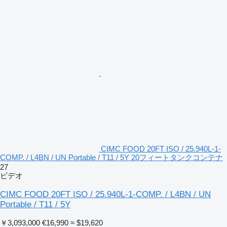
CIMC FOOD 20FT ISO / 25.940L-1-
COMP. / L4BN / UN Portable / T11 / 5Y 20フィートタンクコンテナ
27
ビデオ
CIMC FOOD 20FT ISO / 25.940L-1-COMP. / L4BN / UN
Portable / T11 / 5Y
￥3,093,000
€16,990
≈ $19,620