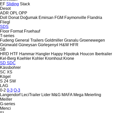
EF
Sliding
Stack
Desot
ADR
OPL
OPP
Doll
Donat
Doğumak
Emirsan
FGM
Faymonville
Flandria
Fliegl
SDS
Floor
Format
Fruehauf
T-series
Fudeng
General Trailers
Goldmiller
Granalu
Groenewegen
Grünwald
Güneysan
Gürleşenyıl
H&W
HFR
SB
HRD
HTF
Hammar
Hangler
Happy
Hipotruk
Houcon
Ibertrailer
Kel-Berg
Koehler
Kohler
Kromhout
Krone
SD
SDC
Kässbohrer
SC
XS
Kögel
S 24
SW
LAG
0-2
0-3
O-3
Langendorf
LeciTrailer
Lider
M&G
MAFA
Mega
Meierling
Meiller
G-series
Menci
SL