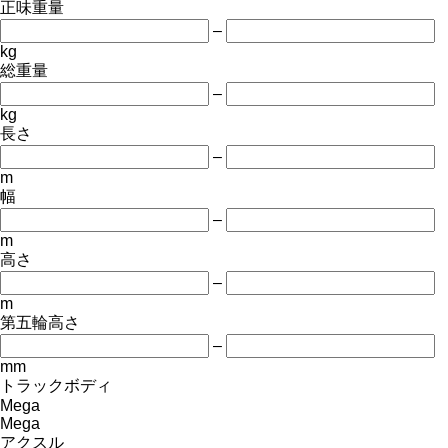
正味重量
–
kg
総重量
–
kg
長さ
–
m
幅
–
m
高さ
–
m
第五輪高さ
–
mm
トラックボディ
Mega
Mega
アクスル