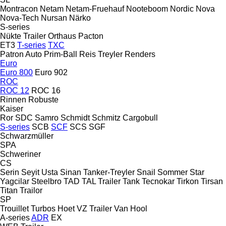
Montracon
Netam
Netam-Fruehauf
Nooteboom
Nordic
Nova
Nova-Tech
Nursan
Närko
S-series
Nükte Trailer
Orthaus
Pacton
ET3
T-series
TXC
Patron Auto
Prim-Ball
Reis Treyler
Renders
Euro
Euro 800
Euro 902
ROC
ROC 12
ROC 16
Rinnen
Robuste
Kaiser
Ror
SDC
Samro
Schmidt
Schmitz Cargobull
S-series
SCB
SCF
SCS
SGF
Schwarzmüller
SPA
Schweriner
CS
Serin
Seyit Usta
Sinan Tanker-Treyler
Snail
Sommer
Star
Yagcilar
Steelbro
TAD
TAL Trailer
Tank
Tecnokar
Tirkon
Tirsan
Titan
Trailor
SP
Trouillet
Turbos Hoet
VZ Trailer
Van Hool
A-series
ADR
EX