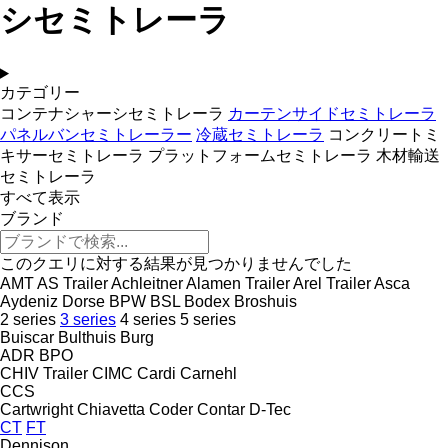
シセミトレーラ
カテゴリー
コンテナシャーシセミトレーラ
カーテンサイドセミトレーラ
パネルバンセミトレーラー
冷蔵セミトレーラ
コンクリートミ
キサーセミトレーラ
プラットフォームセミトレーラ
木材輸送
セミトレーラ
すべて表示
ブランド
このクエリに対する結果が見つかりませんでした
AMT
AS Trailer
Achleitner
Alamen Trailer
Arel Trailer
Asca
Aydeniz Dorse
BPW
BSL
Bodex
Broshuis
2 series
3 series
4 series
5 series
Buiscar
Bulthuis
Burg
ADR
BPO
CHIV Trailer
CIMC
Cardi
Carnehl
CCS
Cartwright
Chiavetta
Coder
Contar
D-Tec
CT
FT
Dennison