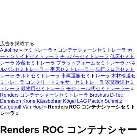
広告を掲載する
Autoline
»
セミトレーラ
»
コンテナシャーシセミトレーラ
カ
ーテンサイドセミトレーラ
チッパーセミトレーラ
低床セミト
レーラ
冷蔵セミトレーラ
プラットフォームセミトレーラ
パネ
ルバンセミトレーラー
平床セミトレーラー
歩行フロアセミト
レーラ
チルトセミトレーラ
車両運搬セミトレーラ
木材輸送セ
ミトレーラ
コンクリートミキサーセミトレーラ
家畜輸送セミ
トレーラ
穀物用セミトレーラ
モジュール式セミトレーラー
»
Renders コンテナシャーシセミトレーラ
Broshuis
D-Tec
Dennison
Krone
Kässbohrer
Kögel
LAG
Pacton
Schmitz
Cargobull
Van Hool
»
Renders ROC コンテナシャーシセミト
レーラ
»
Renders ROC コンテナシャー