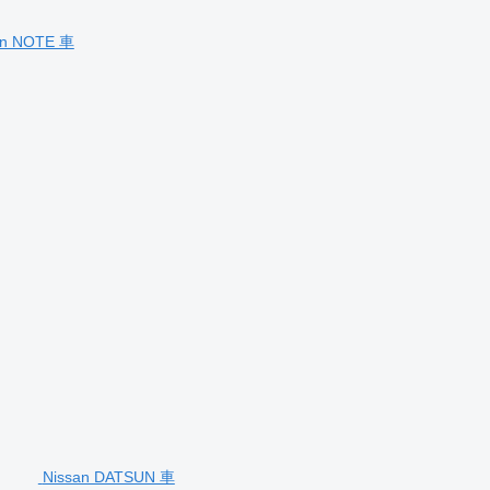
an NOTE 車
Nissan DATSUN 車