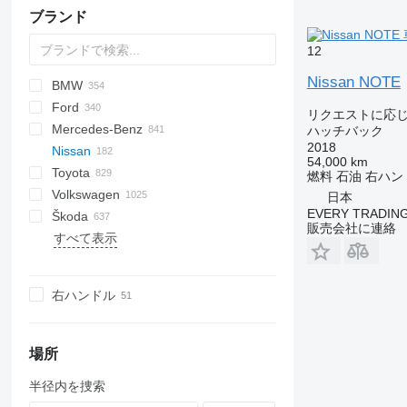
ブランド
12
Nissan NOTE
BMW
6C-series
A-series
Ford
159
Q-series
1-Series
Seal
Bentayga
ATS
Alsvin
Tiggo
C-series
Berlingo
Ateca
DS
Dokker
Challenger
300-series
500
リクエストに応
Mercedes-Benz
166
RS
2-Series
Continental
Escalade
CS
Captiva
C-series
Formentor
Duster
Charger
500-series
Doblo
C-MAX
Tunland
Azkarra
CR-V
Accent
Daily
Bighorn
Vigus
E-Pace
Commander
Carnival
Gallardo
Defender
IS
Aviator
TGE
TD
Deliver
2
ハッチバック
2018
Nissan
Giulietta
S-series
3-Series
Eight
Fleetwood
UNI-K
Corvette
HY
Leon
Jogger
Durango
Ducato
Courier
Okavango
CR-X
Creta
Massif
D-Max
F-Pace
Compass
Ceed
Urus
Discovery
LX
Continental
TF
T-series
3
A-Class
Clubman
ASX
54,000 km
Toyota
Stelvio
TT
4-Series
MK VI
Seville
UNI-T
Cruze
Jumper
Terramar
Lodgy
Ram
Fullback
Edge
Tugella
Civic
Getz
NPR
F-Type
Gladiator
Niro
Freelander
NX
Corsair
ZS
eDeliver
5
C-Class
Cooper
D-series
Fairlady Z
Antara
208
911
Captur
Alhambra
Forfour
Korando
Brat
Alto
Model
燃料
石油
右ハン
Volkswagen
5-Series
Turbo
X-series
Silverado
Jumpy
Logan
Palio
Escort
Fit
H-series
Wizard
I-Pace
Grand Cherokee
Optima
Range Rover
RX
Nautilus
6
CL-Class
Countryman
Eclipse
Frontier
Astra
301
928
Clio
Altea
Fortwo
Rexton
Forester
Baleno
Allion
Combo
日本
EVERY TRADING
Škoda
6-Series
Tahoe
Relay
Sandero
Panda
Explorer
HR-V
Ioniq
S-Type
Renegade
Picanto
UX
Navigator
BT
CLA-Class
John Cooper Works
Jeep
Juke
Combo
307
Boxster
Duster
Ateca
Rodius
Impreza
Celerio
Alphard
Corsa
Amarok
B-series
Yoyo
販売会社に連絡
すべて表示
7-Series
Tracker
Xsara
Spring
Punto
F-series
Shuttle
Kona
X-Type
Wagoneer
ProCeed
CX
Citan
One
L-series
Leaf
Corsa
308
Cayenne
Espace
Ibiza
Tivoli
Levorg
Dzire
Auris
Victor
Arteon
C
Enyaq
8-Series
Tipo
Fiesta
Vezel
Santa Fe
XE
Wrangler
Rio
Demio
E-Class
Montero
March
Crossland
408
Macan
Kadjar
Leon
Outback
Grand Vitara
Avensis
Vivaro
Atlas
S-series
Fabia
M-Series
Topolino
Focus
Tucson
XF
Sonet
MX
EQA
Outlander
Micra
Grandland
508
Panamera
Kangoo
Tarraco
XV
Ignis
Aygo
Beetle
V40
Kamiq
右ハンドル
X-Series
Toro
Galaxy
Venue
XJ
Sorento
T-series
EQE
Pajero
NP
Insignia
2008
Taycan
Laguna
Toledo
Jimny
C-HR
Caddy
V60
Karoq
Z-Series
Ka
i-Series
XK
Soul
EQS
Space Star
Navara
Karl
3008
Master
S-Cross
Camry
Caravelle
V90
Kodiaq
NP300
i-Series
Kuga
ix
Sportage
EQV
Triton
Note
Meriva
5008
Megane
SX4
Corolla
Crafter
XC
Octavia
場所
L-series
Stonic
GL-Class
eK
Pathfinder
Movano
Bipper
Sandero
Samurai
Harrier
Golf
Rapid
半径内を捜索
Mondeo
Venga
GLC
Patrol
Vectra
Boxer
Scenic
Swift
Hiace
ID
Roomster