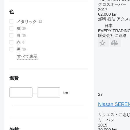
クロスオーバー
2017
色
62,000 km
燃料
石油
アクス
メタリック
日本
灰
EVERY TRADING
販売会社に連絡
白
赤
黒
すべて表示
燃費
–
km
27
Nissan SERE
リクエストに応
ミニバン
2019
特性
20,000 km