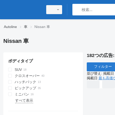
Autoline
車
Nissan 車
Nissan 車
182つの広告
ボディタイプ
フィルター
SUV
並び替え
:
掲載日
クロスオーバー
掲載日
最も高価
ハッチバック
ピックアップ
ミニバン
すべて表示