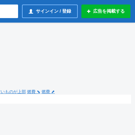
サインイン / 登録
広告を掲載する
 古いものが上部
燃費 ⬊
燃費 ⬈