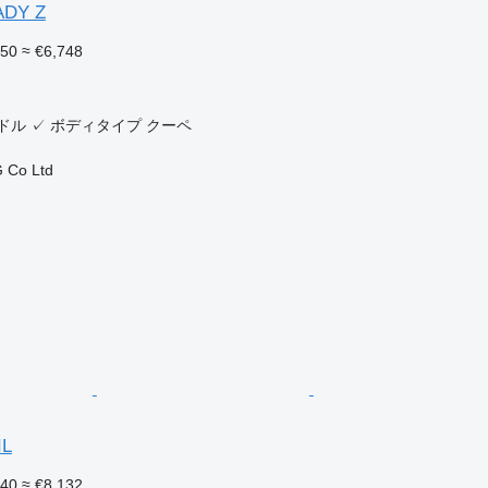
ADY Z
750
≈ €6,748
ドル
✓
ボディタイプ
クーペ
 Co Ltd
IL
340
≈ €8,132