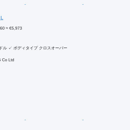
IL
860
≈ €5,973
ドル
✓
ボディタイプ
クロスオーバー
 Co Ltd