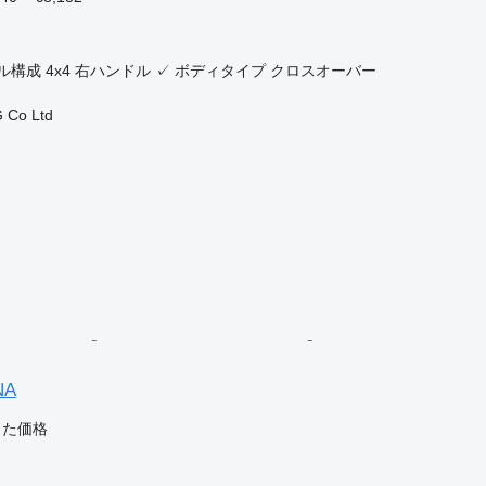
ル構成
4x4
右ハンドル
✓
ボディタイプ
クロスオーバー
 Co Ltd
NA
じた価格