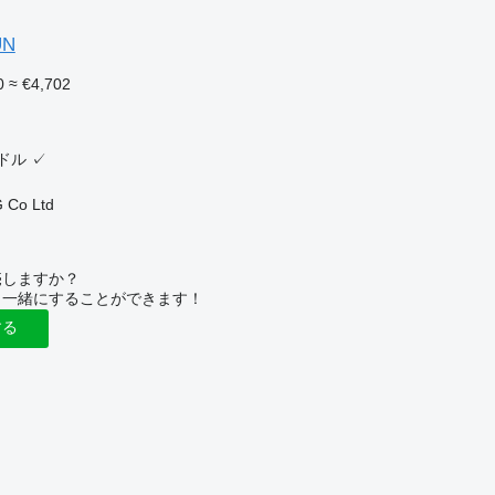
UN
0
≈ €4,702
ドル
✓
 Co Ltd
売しますか？
と一緒にすることができます！
する