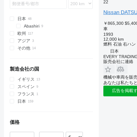
22
Mustang
XCeed
GLE-Class
Primastar
Zafira
Landtrek
Trafic
Vitara
Highlander
Multivan
Scala
Puma
GLK-Class
Qashqai
Partner
Twingo
Hilux
Nivus
Spaceback
Nissan DATS
Ranger
GLS
Serena
Rifter
Zoe
Kluger
Passat
Superb
日本
￥865,300
$5,40
S-MAX
ML
Skyline
Traveller
Land Cruiser
Polo
Yeti
Abashiri
車
Territory
Maybach
Versa
Mega Cruiser
Sharan
欧州
1993
Tourneo
R-Class
X-Trail
Noah
T-Cross
12,000 km
アジア
オランダ
燃料
石油
右ハン
Transit
S-Class
Premio
T-Roc
その他
ベルギー
アラブ首長国連邦
日本
SL-Class
Prius
Taigo
イギリス
ジョージア
ペルー
EVERY TRADING
SLK-Class
Proace
Tayron
販売会社に連絡
スウェーデン
ウルグアイ
Sprinter
RAV4
Tiguan
製造会社の国
スロバキア
アルゼンチン
V-Class
Roomy
Touareg
機械や車両を販
ドイツ
イギリス
あなたは私たち
Viano
SW4
Touran
チェコ
スペイン
Vito
Sienna
Transporter
広告を掲載
リトアニア
フランス
Tacoma
Up
すべて表示
日本
Tundra
Vento
Vellfire
Virtus
Verso
価格
Yaris