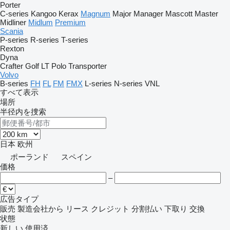
Porter
C-series
Kangoo
Kerax
Magnum
Major
Manager
Mascott
Master
Midliner
Midlum
Premium
Scania
P-series
R-series
T-series
Rexton
Dyna
Crafter
Golf
LT
Polo
Transporter
Volvo
B-series
FH
FL
FM
FMX
L-series
N-series
VNL
すべて表示
場所
半径内を捜索
日本
欧州
ポーランド
スペイン
価格
–
広告タイプ
販売
製造会社から
リース
クレジット
分割払い
下取り
交換
状態
新しい
使用済