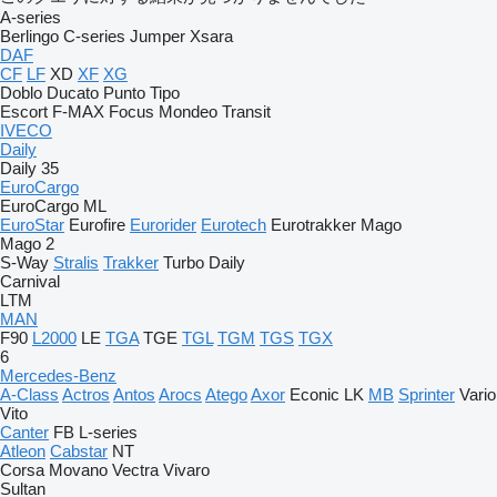
A-series
Berlingo
C-series
Jumper
Xsara
DAF
CF
LF
XD
XF
XG
Doblo
Ducato
Punto
Tipo
Escort
F-MAX
Focus
Mondeo
Transit
IVECO
Daily
Daily 35
EuroCargo
EuroCargo ML
EuroStar
Eurofire
Eurorider
Eurotech
Eurotrakker
Mago
Mago 2
S-Way
Stralis
Trakker
Turbo Daily
Carnival
LTM
MAN
F90
L2000
LE
TGA
TGE
TGL
TGM
TGS
TGX
6
Mercedes-Benz
A-Class
Actros
Antos
Arocs
Atego
Axor
Econic
LK
MB
Sprinter
Vario
Vito
Canter
FB
L-series
Atleon
Cabstar
NT
Corsa
Movano
Vectra
Vivaro
Sultan