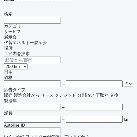
検索
カテゴリー
サービス
展示会
代替エネルギー展示会
場所
半径内を捜索
日本
価格
–
広告タイプ
販売
製造会社から
リース
クレジット
分割払い
下取り
交換
製造年
–
燃費
–
km
Autoline ID
いくつかのフィルターが欠落していますか？