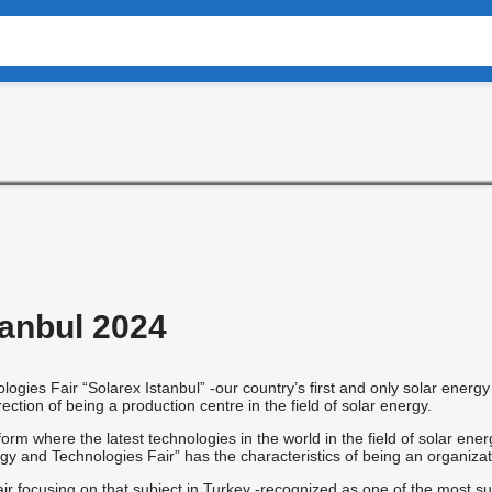
tanbul 2024
ogies Fair “Solarex Istanbul” -our country’s first and only solar energy
rection of being a production centre in the field of solar energy.
orm where the latest technologies in the world in the field of solar en
rgy and Technologies Fair” has the characteristics of being an organizat
 fair focusing on that subject in Turkey -recognized as one of the most 