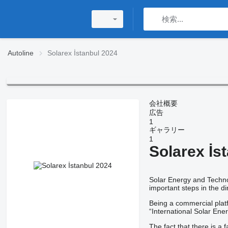
Autoline
Solarex İstanbul 2024
会社概要
広告
1
ギャラリー
1
Solarex İs
Solar Energy and Technol
important steps in the di
Being a commercial platf
“International Solar Ene
The fact that there is a