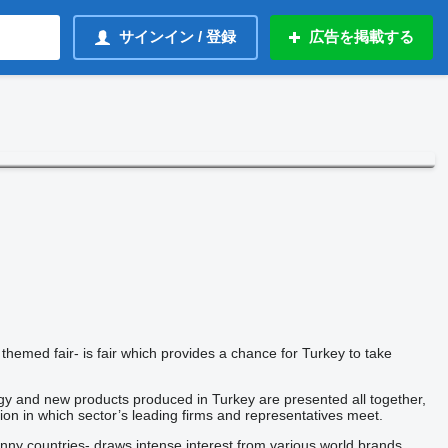
サインイン / 登録
広告を掲載する
 themed fair- is fair which provides a chance for Turkey to take
ergy and new products produced in Turkey are presented all together,
ion in which sector’s leading firms and representatives meet.
sunny countries- draws intense interest from various world brands