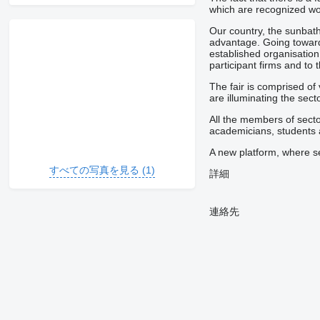
which are recognized wor
Our country, the sunbathi
advantage. Going towards
established organisation 
participant firms and to 
The fair is comprised of 
are illuminating the sect
All the members of sect
academicians, students a
A new platform, where se
すべての写真を見る (1)
詳細
連絡先