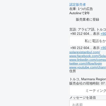
認定販売者
在庫:
1つの広告
Autolineで
2
年
販売業者に登録
言語:
アラビア語, トルコ
+90 212 604...
表示
+90
私に電話をか
+90 212 604...
表示
+90
solarexistanbul.com/
www.facebook.com/Solar
www.linkedin.com/compa
twitter.com/i/flow/login
www.youtube.com/chan
住所
トルコ, Marmara Region,
販売会社の現地時刻: 07:31
ミーティン
メッセージを送信