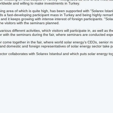
ldwide and willing to make investments in Turkey.
ng area of which is quite high, has been supported with “Solarex Istanbu
 a fast-developing participant mass in Turkey and being highly remarkab
and it keeps growing with intense interest of foreign participants. “Sola
the visitors with the seminars planned.
various different activities, which visitors will participate in, as well 
or with the seminars during the fair, where seminars are conducted espec
or come together in the fair, where world solar energy’s CEOs, senior
nd domestic and foreign representatives of solar energy sector take pa
ctor collaborates with Solarex Istanbul and which puts solar energy tog