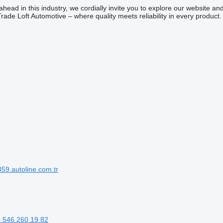
ahead in this industry, we cordially invite you to explore our website a
rade Loft Automotive – where quality meets reliability in every product.
9.autoline.com.tr
 546 260 19 82