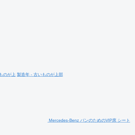
いものが上
製造年 - 古いものが上部
Mercedes-Benz バンのためのVIP席 シート