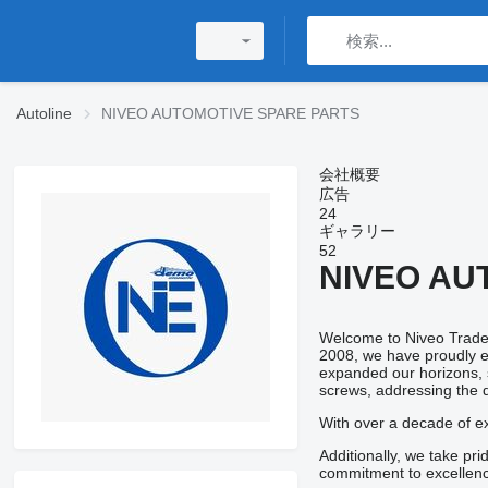
Autoline
NIVEO AUTOMOTIVE SPARE PARTS
会社概要
広告
24
ギャラリー
52
NIVEO AU
Welcome to Niveo Trade 
2008, we have proudly es
expanded our horizons, s
screws, addressing the d
With over a decade of ex
Additionally, we take pr
commitment to excellenc