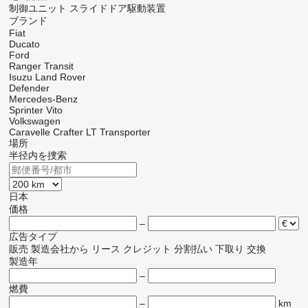
制御ユニット
スライドドア駆動装置
ブランド
Fiat
Ducato
Ford
Ranger
Transit
Isuzu
Land Rover
Defender
Mercedes-Benz
Sprinter
Vito
Volkswagen
Caravelle
Crafter
LT
Transporter
場所
半径内を捜索
日本
価格
–
広告タイプ
販売
製造会社から
リース
クレジット
分割払い
下取り
交換
製造年
–
燃費
–
km