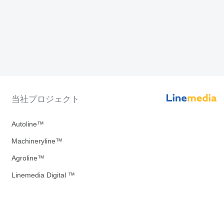
当社プロジェクト
Autoline™
Machineryline™
Agroline™
Linemedia Digital ™