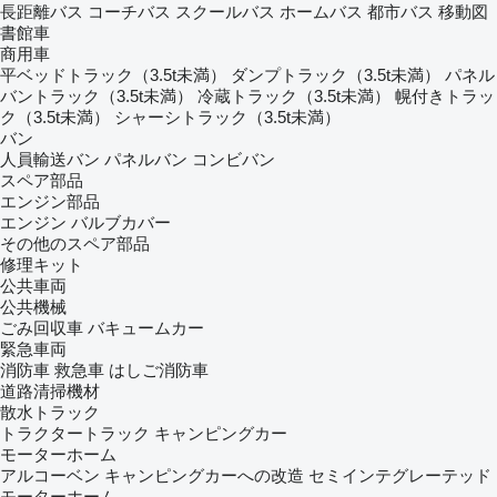
長距離バス
コーチバス
スクールバス
ホームバス
都市バス
移動図
書館車
商用車
平ベッドトラック（3.5t未満）
ダンプトラック（3.5t未満）
パネル
バントラック（3.5t未満）
冷蔵トラック（3.5t未満）
幌付きトラッ
ク（3.5t未満）
シャーシトラック（3.5t未満）
バン
人員輸送バン
パネルバン
コンビバン
スペア部品
エンジン部品
エンジン
バルブカバー
その他のスペア部品
修理キット
公共車両
公共機械
ごみ回収車
バキュームカー
緊急車両
消防車
救急車
はしご消防車
道路清掃機材
散水トラック
トラクタートラック
キャンピングカー
モーターホーム
アルコーベン
キャンピングカーへの改造
セミインテグレーテッド
モーターホーム