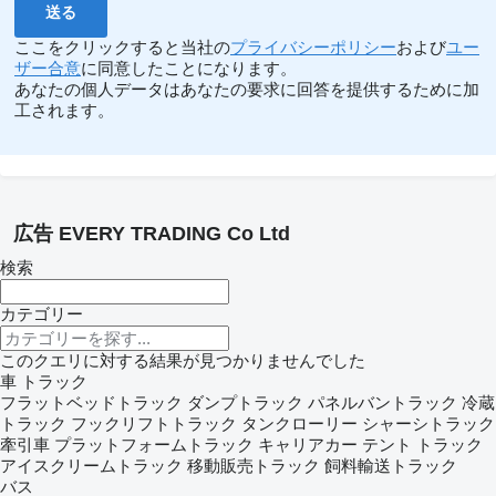
ここをクリックすると当社の
プライバシーポリシー
および
ユー
ザー合意
に同意したことになります。
あなたの個人データはあなたの要求に回答を提供するために加
工されます。
広告 EVERY TRADING Co Ltd
検索
カテゴリー
このクエリに対する結果が見つかりませんでした
車
トラック
フラットベッドトラック
ダンプトラック
パネルバントラック
冷蔵
トラック
フックリフトトラック
タンクローリー
シャーシトラック
牽引車
プラットフォームトラック
キャリアカー
テント トラック
アイスクリームトラック
移動販売トラック
飼料輸送トラック
バス