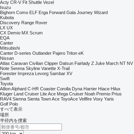
Acty
CR-V
Fit
Shuttle
Vezel
Isuzu
Bighorn
Como
ELF
Erga
Forward
Gala
Journey
Wizard
Kubota
Discovery
Range Rover
LX
UX
CX
Demio
MX
Scrum
EQA
Canter
Mitsubishi
Canter
D-series
Outlander
Pajero
Triton
eK
Nissan
Atlas
Caravan
Civilian
Clipper
Datsun
Fairlady Z
Juke
March
NT
NV
Note
Serena
Skyline
Vanette
X-Trail
Forester
Impreza
Levorg
Sambar
XV
Swift
Toyota
Allion
Alphard
C-HR
Coaster
Corolla
Dyna
Harrier
Hiace
Hilux
Kluger
Land Cruiser
Lite Ace
Mega Cruiser
Noah
Premio
Prius
RAV4
Sienna
Sienta
Town Ace
ToyoAce
Vellfire
Voxy
Yaris
Golf
Polo
すべて表示
場所
半径内を捜索