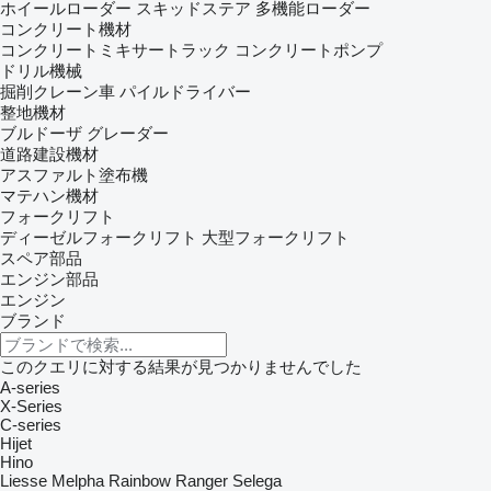
ホイールローダー
スキッドステア
多機能ローダー
コンクリート機材
コンクリートミキサートラック
コンクリートポンプ
ドリル機械
掘削クレーン車
パイルドライバー
整地機材
ブルドーザ
グレーダー
道路建設機材
アスファルト塗布機
マテハン機材
フォークリフト
ディーゼルフォークリフト
大型フォークリフト
スペア部品
エンジン部品
エンジン
ブランド
このクエリに対する結果が見つかりませんでした
A-series
X-Series
C-series
Hijet
Hino
Liesse
Melpha
Rainbow
Ranger
Selega