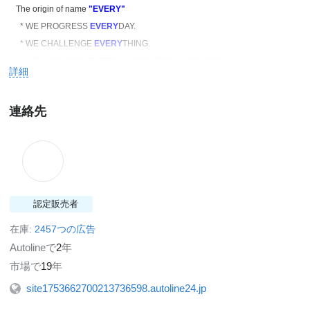
The origin of name
"EVERY"
* WE PROGRESS
EVERY
DAY.
* WE CHALLENGE
EVERY
THING.
* WE WORK FOR
EVERY
CUSTOMER'S HAPPINESS.
詳細
And we always work with our philosophy "EVERY WAY".
連絡先
------------EVERY WAY------------
< MISSION >
To make smile in all over the world with our best friends.
認定販売者
< VISION >
在庫:
2457つの広告
To be the best trusted global car dealer.
Autolineで
2
年
市場で
19
年
< CORE VALUE >
-EVERY's Spirits-
site1753662700213736598.autoline24.jp
Challenge ! Change! Immediately! Teamwork! Enjoy!