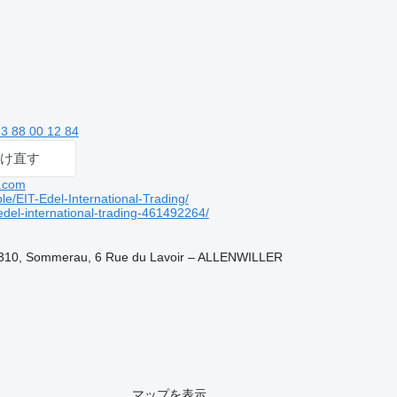
 3 88 00 12 84
け直す
l.com
/EIT-Edel-International-Trading/
edel-international-trading-461492264/
10, Sommerau, 6 Rue du Lavoir – ALLENWILLER
マップを表示