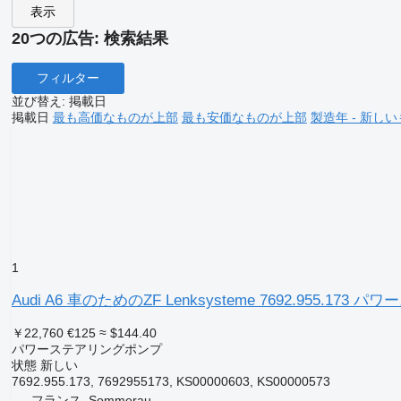
表示
20つの広告:
検索結果
フィルター
並び替え
:
掲載日
掲載日
最も高価なものが上部
最も安価なものが上部
製造年 - 新し
1
Audi A6 車のためのZF Lenksysteme 7692.955.17
￥22,760
€125
≈ $144.40
パワーステアリングポンプ
状態
新しい
7692.955.173, 7692955173, KS00000603, KS00000573
フランス, Sommerau