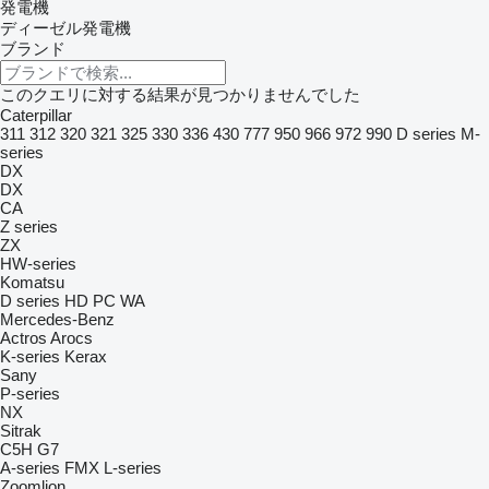
発電機
ディーゼル発電機
ブランド
このクエリに対する結果が見つかりませんでした
Caterpillar
311
312
320
321
325
330
336
430
777
950
966
972
990
D series
M-
series
DX
DX
CA
Z series
ZX
HW-series
Komatsu
D series
HD
PC
WA
Mercedes-Benz
Actros
Arocs
K-series
Kerax
Sany
P-series
NX
Sitrak
C5H
G7
A-series
FMX
L-series
Zoomlion