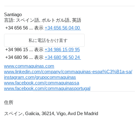
Santiago
言語:
スペイン語, ポルトガル語, 英語
+34 656 56 ...
表示
+34 656 56 04 00
私に電話をかけ直す
+34 986 15 ...
表示
+34 986 15 09 95
+34 680 96 ...
表示
+34 680 96 50 24
www.commaquinas.com
www.linkedin.com/company/commaquinas-espa%C3%B1a-sa/
instagram.com/grupocommaquinas
www.facebook.com/commaquinassa
www.facebook.com/commaquinasportugal
住所
スペイン, Galicia, 36214, Vigo, Avd De Madrid