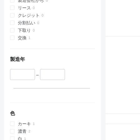
製造会社から
リース
クレジット
分割払い
下取り
交換
製造年
–
色
カーキ
濃青
白