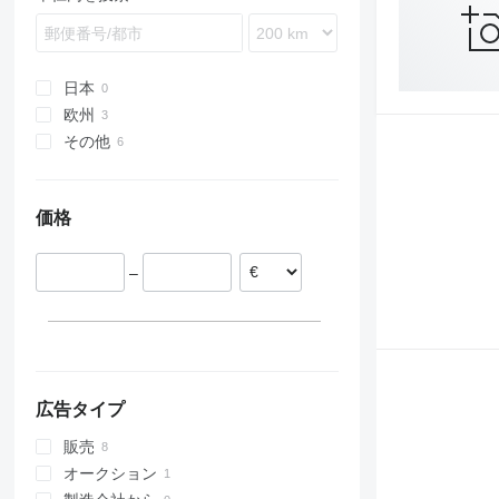
X-Way
TGS
S-Class
Maxity
L-series
TGX
SK
Midliner
N-series
Sprinter
Midlum
PL
Unimog
Premium
S-series
日本
V-Class
T-series
Terberg
欧州
Vario
TRM
VM
その他
リトアニア
Zetros
エストニア
ウクライナ
eActros
価格
–
広告タイプ
販売
オークション