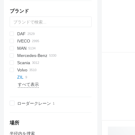
ブランド
DAF
BM
D-series
A series
Tugra
TK
BU
769
C-series
Jumper
IVECO
HD
D series
Jumpy
AS
Maximus
Hijet
Elite
Ram
DFA
EP
SLT
CA
F-series
Ducato
TDK
Alpha
3542D
Auman
Argosy
52
3502
G series
C-series
300
A-series
EX-series
H-series
MAN
CF
Novus
WC
JH6
Cargo
Aumark
FL
3307
3507
M series
500
ZZ
HD-series
L-series
Daily
4300
CYZ
HFC
9T-1
Conquer
5320
T-series
C-series
255
BigBody
SD
S 24
18 series
Defender
Mercedes-Benz
LF
E-Transit
BJ
3309
X series
700
W-series
EuroCargo
4700
ELF
N-Series
5321
T-series
256
29 series
A-series
4371
CS
Deutz
eDeliver
Scania
XB
E-series
3507
Ranger
EuroStar
4900
FVR
5511
6322
110 series
F8
5337
Granite
Actros
Canter
Canter
MT
M-series
Atlas
Movano
335
Boxer
Porter
C-series
Volvo
XD
F-series
5312
Eurotech
7400
Forward
6520
6510
150 series
F90
5340
Antos
D-series
TREMO
Atleon
378
D-series
Century
SKI
F2000
371
E-series
C5H
266
L7500
12M18
148
BC
TA
Dyna
375
Constellation
ZIL
XF
Ka
Eurotrakker
7600
M-Series
43101
151 series
KAT
551605
Arocs
Cabstar
567
D Wide
G-series
F3000
375
C7H
LT
18S
163
FL
Hiace
4320
Crafter
A-series
DV
DW
4900
XG
すべて表示
XG
L-series
Magirus
WorkStar
NKR
45142
L2000
630305
Atego
NT
G-series
K-series
H3000
380
G5
19S
813
FM
Hino
Transporter
C
DW
131
706
YA
LT
S-Way
NMR
53215
LE
Axor
K-series
L-series
L3000
C7H
G7
26S
815
TT
Land Cruiser
Up
F89
157
YHZ
Transit
Stralis
NPR
55102
NL series
C-Class
Kerax
LB
M3000
Max
32S
Jamal
YT
Town Ace
FE
555
ローダークレーン
T-Way
NQR
55111
TGA
Econic
Magnum
P-series
X3000
NX
1491
Phoenix
ToyoAce
FH
4331
Trakker
65111
TGE
LAF
Manager
R-series
X5000
T5G
T-series
FL
4502
Turbo Daily
65115
TGL
LK
Mascott
S-series
X6000
T7H
FM
433362
場所
Turbostar
TGM
MB
Master
T-series
FMX
半径内を捜索