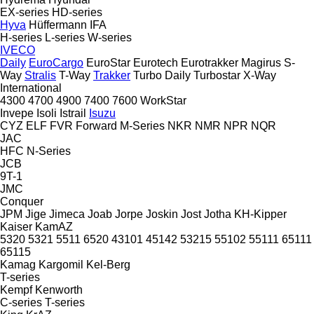
EX-series
HD-series
Hyva
Hüffermann
IFA
H-series
L-series
W-series
IVECO
Daily
EuroCargo
EuroStar
Eurotech
Eurotrakker
Magirus
S-
Way
Stralis
T-Way
Trakker
Turbo Daily
Turbostar
X-Way
International
4300
4700
4900
7400
7600
WorkStar
Invepe
Isoli
Istrail
Isuzu
CYZ
ELF
FVR
Forward
M-Series
NKR
NMR
NPR
NQR
JAC
HFC
N-Series
JCB
9T-1
JMC
Conquer
JPM
Jige
Jimeca
Joab
Jorpe
Joskin
Jost
Jotha
KH-Kipper
Kaiser
KamAZ
5320
5321
5511
6520
43101
45142
53215
55102
55111
65111
65115
Kamag
Kargomil
Kel-Berg
T-series
Kempf
Kenworth
C-series
T-series