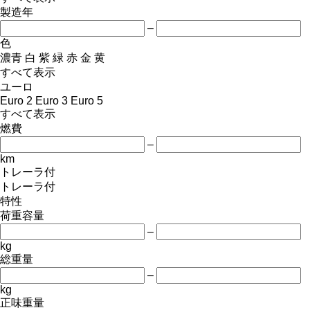
製造年
–
色
濃青
白
紫
緑
赤
金
黄
すべて表示
ユーロ
Euro 2
Euro 3
Euro 5
すべて表示
燃費
–
km
トレーラ付
トレーラ付
特性
荷重容量
–
kg
総重量
–
kg
正味重量