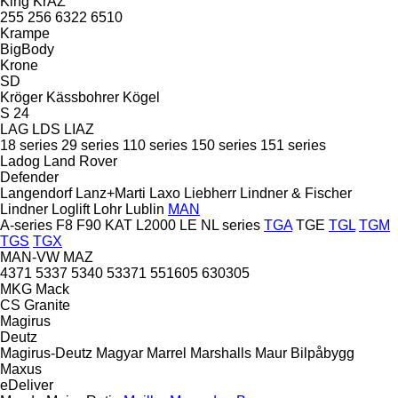
King
KrAZ
255
256
6322
6510
Krampe
BigBody
Krone
SD
Kröger
Kässbohrer
Kögel
S 24
LAG
LDS
LIAZ
18 series
29 series
110 series
150 series
151 series
Ladog
Land Rover
Defender
Langendorf
Lanz+Marti
Laxo
Liebherr
Lindner & Fischer
Lindner
Loglift
Lohr
Lublin
MAN
A-series
F8
F90
KAT
L2000
LE
NL series
TGA
TGE
TGL
TGM
TGS
TGX
MAN-VW
MAZ
4371
5337
5340
53371
551605
630305
MKG
Mack
CS
Granite
Magirus
Deutz
Magirus-Deutz
Magyar
Marrel
Marshalls
Maur Bilpåbygg
Maxus
eDeliver