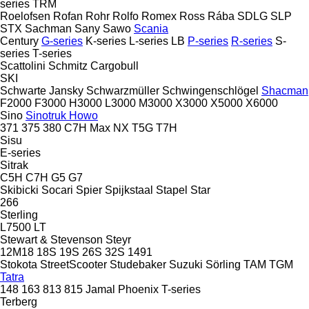
series
TRM
Roelofsen
Rofan
Rohr
Rolfo
Romex
Ross
Rába
SDLG
SLP
STX
Sachman
Sany
Sawo
Scania
Century
G-series
K-series
L-series
LB
P-series
R-series
S-
series
T-series
Scattolini
Schmitz Cargobull
SKI
Schwarte Jansky
Schwarzmüller
Schwingenschlögel
Shacman
F2000
F3000
H3000
L3000
M3000
X3000
X5000
X6000
Sino
Sinotruk Howo
371
375
380
C7H
Max
NX
T5G
T7H
Sisu
E-series
Sitrak
C5H
C7H
G5
G7
Skibicki
Socari
Spier
Spijkstaal
Stapel
Star
266
Sterling
L7500
LT
Stewart & Stevenson
Steyr
12M18
18S
19S
26S
32S
1491
Stokota
StreetScooter
Studebaker
Suzuki
Sörling
TAM
TGM
Tatra
148
163
813
815
Jamal
Phoenix
T-series
Terberg