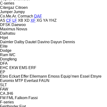
C-series
Citergaz
Citroen
Jumper
Jumpy
Co.Me.Ar.
Cormach
DAF
AS
CF
LF
XB
XD
XF
XG
YA
YHZ
DFSK
Daewoo
Maximus
Novus
Daihatsu
Hijet
Daimler
Dalby
Dautel
Davino
Dayun
Dennis
Elite
Dodge
Ram
WC
Dongfeng
DFA
EHC
EKW
EMS
ERF
EP
Ebro
Eckart
Effer
Ellermann
Emoss
Equip’men
Essel
Etnyre
Euromix MTP
Everlast
FAUN
SLT
FAW
CA
JH6
FM
FML
Falkom
Fassi
F-series
Feldbinder
Fiat