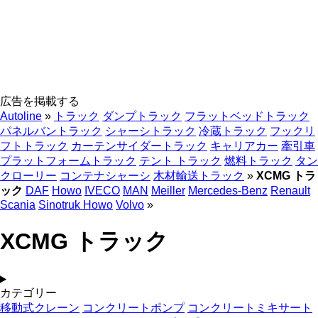
広告を掲載する
Autoline
»
トラック
ダンプトラック
フラットベッドトラック
パネルバントラック
シャーシトラック
冷蔵トラック
フックリ
フトトラック
カーテンサイダートラック
キャリアカー
牽引車
プラットフォームトラック
テント トラック
燃料トラック
タン
クローリー
コンテナシャーシ
木材輸送トラック
»
XCMG トラ
ック
DAF
Howo
IVECO
MAN
Meiller
Mercedes-Benz
Renault
Scania
Sinotruk Howo
Volvo
»
XCMG トラック
カテゴリー
移動式クレーン
コンクリートポンプ
コンクリートミキサート