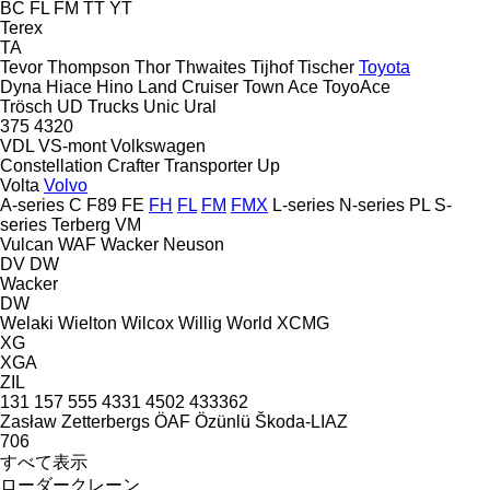
BC
FL
FM
TT
YT
Terex
TA
Tevor
Thompson
Thor
Thwaites
Tijhof
Tischer
Toyota
Dyna
Hiace
Hino
Land Cruiser
Town Ace
ToyoAce
Trösch
UD Trucks
Unic
Ural
375
4320
VDL
VS-mont
Volkswagen
Constellation
Crafter
Transporter
Up
Volta
Volvo
A-series
C
F89
FE
FH
FL
FM
FMX
L-series
N-series
PL
S-
series
Terberg
VM
Vulcan
WAF
Wacker Neuson
DV
DW
Wacker
DW
Welaki
Wielton
Wilcox
Willig
World
XCMG
XG
XGA
ZIL
131
157
555
4331
4502
433362
Zasław
Zetterbergs
ÖAF
Özünlü
Škoda-LIAZ
706
すべて表示
ローダークレーン