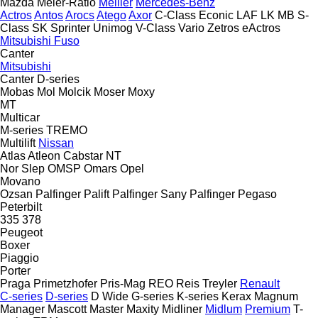
Mazda
Meier-Ratio
Meiller
Mercedes-Benz
Actros
Antos
Arocs
Atego
Axor
C-Class
Econic
LAF
LK
MB
S-
Class
SK
Sprinter
Unimog
V-Class
Vario
Zetros
eActros
Mitsubishi Fuso
Canter
Mitsubishi
Canter
D-series
Mobas
Mol
Molcik
Moser
Moxy
MT
Multicar
M-series
TREMO
Multilift
Nissan
Atlas
Atleon
Cabstar
NT
Nor Slep
OMSP
Omars
Opel
Movano
Ozsan
Palfinger Palift
Palfinger Sany
Palfinger
Pegaso
Peterbilt
335
378
Peugeot
Boxer
Piaggio
Porter
Praga
Primetzhofer
Pris-Mag
REO
Reis Treyler
Renault
C-series
D-series
D Wide
G-series
K-series
Kerax
Magnum
Manager
Mascott
Master
Maxity
Midliner
Midlum
Premium
T-