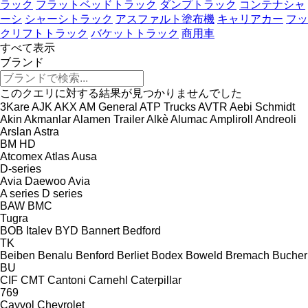
ラック
フラットベッドトラック
ダンプトラック
コンテナシャ
ーシ
シャーシトラック
アスファルト塗布機
キャリアカー
フッ
クリフトトラック
バケットトラック
商用車
すべて表示
ブランド
このクエリに対する結果が見つかりませんでした
3Kare
AJK
AKX
AM General
ATP Trucks
AVTR
Aebi Schmidt
Akin
Akmanlar
Alamen Trailer
Alkè
Alumac
Ampliroll
Andreoli
Arslan
Astra
BM
HD
Atcomex
Atlas
Ausa
D-series
Avia Daewoo
Avia
A series
D series
BAW
BMC
Tugra
BOB Italev
BYD
Bannert
Bedford
TK
Beiben
Benalu
Benford
Berliet
Bodex
Boweld
Bremach
Bucher
BU
CIF
CMT
Cantoni
Carnehl
Caterpillar
769
Cayvol
Chevrolet