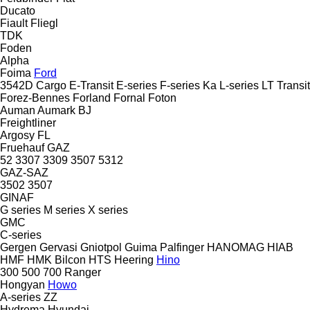
Ducato
Fiault
Fliegl
TDK
Foden
Alpha
Foima
Ford
3542D
Cargo
E-Transit
E-series
F-series
Ka
L-series
LT
Transit
Forez-Bennes
Forland
Fornal
Foton
Auman
Aumark
BJ
Freightliner
Argosy
FL
Fruehauf
GAZ
52
3307
3309
3507
5312
GAZ-SAZ
3502
3507
GINAF
G series
M series
X series
GMC
C-series
Gergen
Gervasi
Gniotpol
Guima Palfinger
HANOMAG
HIAB
HMF
HMK Bilcon
HTS
Heering
Hino
300
500
700
Ranger
Hongyan
Howo
A-series
ZZ
Hydrema
Hyundai