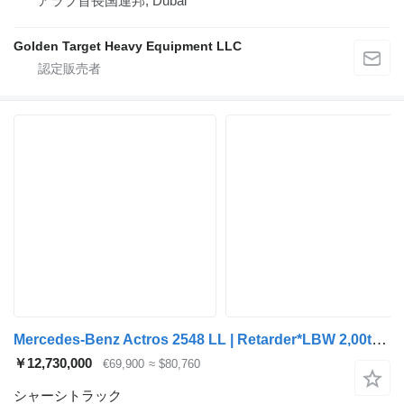
アラブ首長国連邦, Dubai
Golden Target Heavy Equipment LLC
Mercedes-Benz Actros 2548 LL | Retarder*LBW 2,00to*Navi*Kamera
￥12,730,000
€69,900
≈ $80,760
シャーシトラック