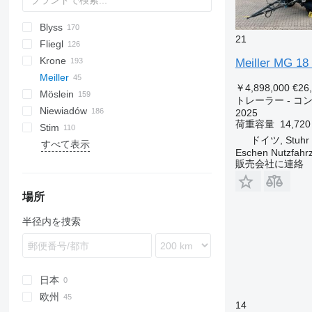
Blyss
PA
HTS
GTB
PS
22
Brevis
21
Fliegl
TPW
PSX
Gigant
Jupiter
TA
1205
A Transporter
3 series
BPA
PT
202
CSD
Debon
Cargos
T 38
HW
A1010
LVA
A-series
L-series
S-series
DURUS
MAX
Ducato
Krone
Z-series
Merkury
Z
2260
CarGo
Gold
A 1018
TDK
STBZ
ASW
FLA
HTS
819
AC
STN
CP
DRA
2 JPZL
Azure
TPG
Garant
HAR
GH
MV
D-series
Meiller MG 18
Meiller
2270
Race Transporter
ZDK
DK
HW
8328
STZ
PE
Indigo
HA
HMA
GX
TV
S-series
ADP
GP
AW
A-series
Eurolohr
837300
MAC
￥4,898,000
€26
Möslein
2300
T Transporter
DTS
8527
TU
HK
HSA
T-series
AZ
YWE
Maxilohr
856102
G-series
SL
Actros
K-series
トレーラー - 
Niewiadów
4260
EDK
HN
Profi Liner
ZFHB
856103
MZDA
Antos
T-series
KA
8560
G18
2025
荷重容量
14,720
Stim
5420
HKL
HS
SD
ZK
870100
Arocs
THT
T-series
N-series
HK
ASDV
240
T-series
OS
OL
MXD
PV
Chieftain
PT
REDK
Kaiser
Pegasus
8551
CD
InterCombi
AFW
BDF
AP
AGL
SG
MZDA 18
ドイツ, Stuhr 
すべて表示
SDS
HT
ZZ
ZW
TKO
EURO
TUE
TBD
TV
T185
RUTDK
AWF
PA
AW
Giga-Vitesse
CHT
Formula
Car Flat
VA
AWZ
PC
D-series
MZDA 18/21
Eschen Nutzfah
TDK
HUK
TP
TXD
T285
KO
TPA
ZP
TCH
Trio
Universal
BDF
PRS
MZDA 18/22
販売会社に連絡
TMK
Xanthos Aero
TTT
T286
MEGA
Uno
PS
TPS
Tandem
T663
S-series
場所
TSK
T669
SCB
半径内を捜索
TTS
T672
SGF
TWP
T679
SKI
ZPS
T680
ZKI
ZWP
T683
ZKO
日本
T700
ZWF
欧州
14
T900