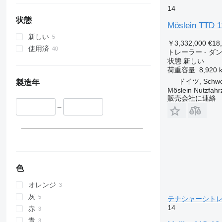
14
状態
Möslein TTD 1
新しい
￥3,332,000
€18
使用済
トレーラー - ダ
状態
新しい
荷重容量
8,920 
ドイツ, Schwe
製造年
Möslein Nutzfah
販売会社に連絡
–
色
オレンジ
灰
テナシャーシト
14
赤
青