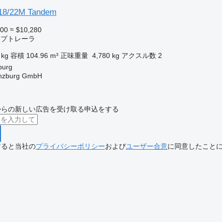
 18/22M Tandem
900
≈ $10,280
ンプトレーラ
 kg
容積
104.96 m³
正味重量
4,780 kg
アクスル数
2
urg
ünzburg GmbH
からの新しい広告を受け取る申込をする
すると当社の
プライバシーポリシー
および
ユーザー合意
に同意したこと