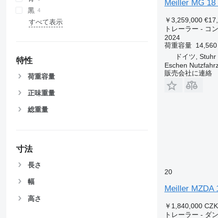
Meiller MG 18 
黒
￥3,259,000
€17
すべて表示
トレーラー - 
2024
荷重容量
14,560
ドイツ, Stuhr 
特性
Eschen Nutzfah
販売会社に連絡
荷重容量
正味重量
総重量
寸法
長さ
20
幅
Meiller MZDA 
高さ
￥1,840,000
CZK
トレーラー - ダ