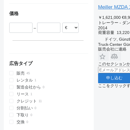
ドイツ
Meiller MZDA
ポーランド
価格
チェコ
￥1,621,000
€8,
ルーマニア
トレーラー - ダ
2014
–
ハンガリー
荷重容量
13,220
オーストリア
ドイツ, Günzb
Truck-Center G
販売会社に連絡
広告タイプ
このセクション
販売
申し込む
レンタル
ここをクリック
製造会社から
リース
クレジット
分割払い
下取り
交換