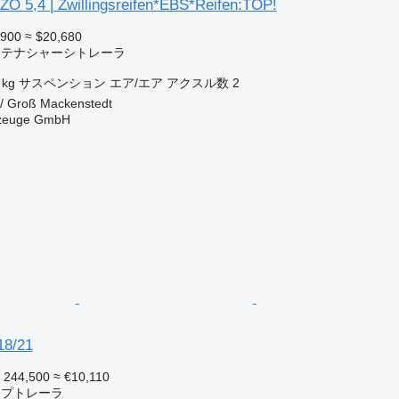
ZO 5,4 | Zwillingsreifen*EBS*Reifen:TOP!
,900
≈ $20,680
コンテナシャーシトレーラ
 kg
サスペンション
エア/エア
アクスル数
2
/ Groß Mackenstedt
rzeuge GmbH
18/21
 244,500
≈ €10,110
ンプトレーラ