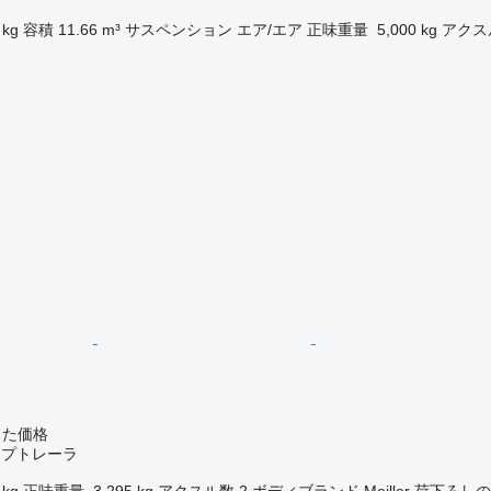
 kg
容積
11.66 m³
サスペンション
エア/エア
正味重量
5,000 kg
アクス
じた価格
ンプトレーラ
 kg
正味重量
3,295 kg
アクスル数
2
ボディブランド
Meiller
荷下ろしの