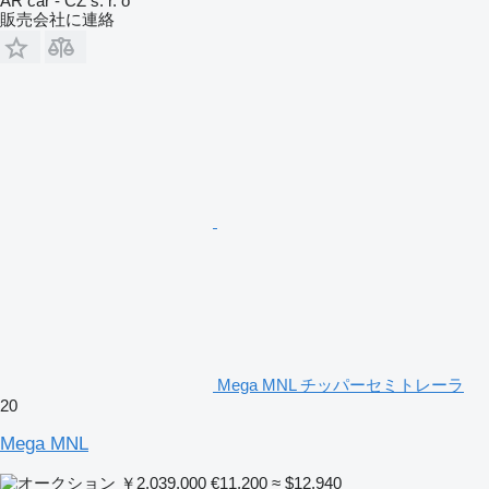
AR car - CZ s. r. o
販売会社に連絡
Mega MNL チッパーセミトレーラ
20
Mega MNL
￥2,039,000
€11,200
≈ $12,940