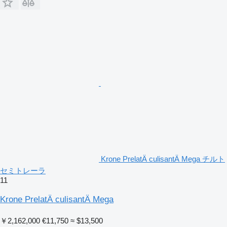
Krone PrelatÄ culisantÄ Mega チルト
セミトレーラ
11
Krone PrelatÄ culisantÄ Mega
￥2,162,000
€11,750
≈ $13,500