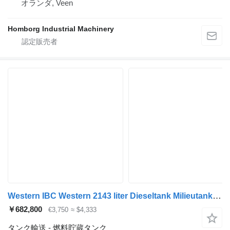
オランダ, Veen
Homborg Industrial Machinery
Western IBC Western 2143 liter Dieseltank Milieutank met handpomp
￥682,800
€3,750
≈ $4,333
タンク輸送 - 燃料貯蔵タンク