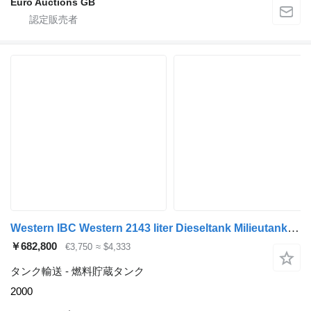
Euro Auctions GB
Western IBC Western 2143 liter Dieseltank Milieutank met handpomp
￥682,800
€3,750
≈ $4,333
タンク輸送 - 燃料貯蔵タンク
2000