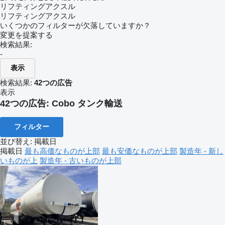
リフティングアクスル
リフティングアクスル
いくつかのフィルターが欠落していますか？
変更を提案する
検索結果:
-
表示
検索結果:
42つの広告
表示
42つの広告:
Cobo タンク輸送
フィルター
並び替え
:
掲載日
掲載日
最も高価なものが上部
最も安価なものが上部
製造年 - 新し
いものが上
製造年 - 古いものが上部