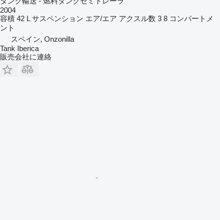
タンク輸送 - 燃料タンクセミトレーラ
2004
容積
42 L
サスペンション
エア/エア
アクスル数
3
8 コンパートメ
ント
スペイン, Onzonilla
Tank Iberica
販売会社に連絡