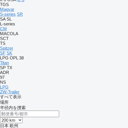
TGS
Magyar
S-series
SR
SA
SL
L-series
CM
MACOLA
SCT
TS
Spitzer
SF
SK
LPG
OPL 38
Titan
SP
TX
ADR
97
NS
LPG
ZW-Trailer
すべて表示
場所
半径内を捜索
日本
欧州