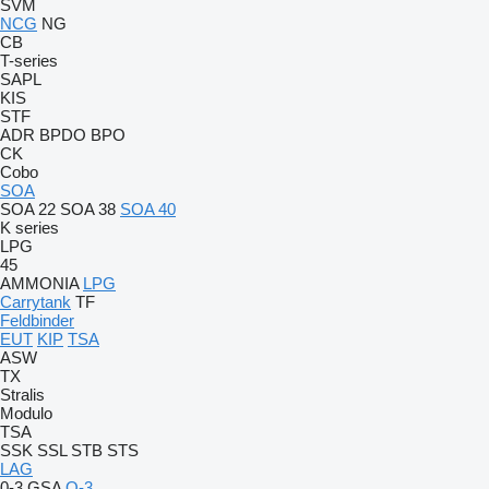
SVM
NCG
NG
CB
T-series
SAPL
KIS
STF
ADR
BPDO
BPO
CK
Cobo
SOA
SOA 22
SOA 38
SOA 40
K series
LPG
45
AMMONIA
LPG
Carrytank
TF
Feldbinder
EUT
KIP
TSA
ASW
TX
Stralis
Modulo
TSA
SSK
SSL
STB
STS
LAG
0-3
GSA
O-3