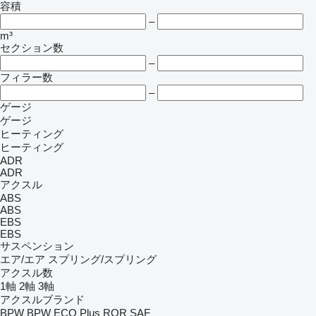
容積
–
m³
セクション数
–
フィラー数
–
ゲージ
ゲージ
ヒーティング
ヒーティング
ADR
ADR
アクスル
ABS
ABS
EBS
EBS
サスペンション
エア/エア
スプリング/スプリング
アクスル数
1軸
2軸
3軸
アクスルブランド
BPW
BPW ECO Plus
ROR
SAF