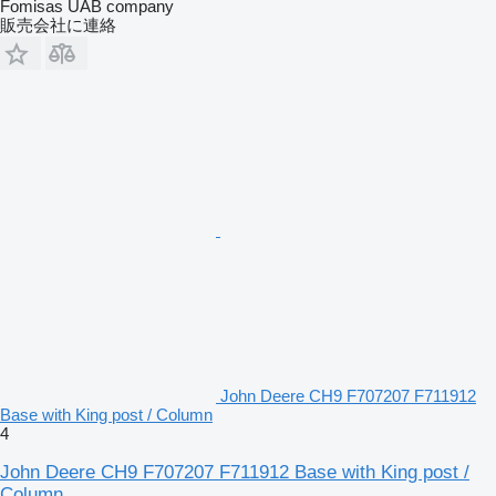
Fomisas UAB company
販売会社に連絡
John Deere CH9 F707207 F711912
Base with King post / Column
4
John Deere CH9 F707207 F711912 Base with King post /
Column